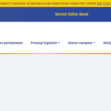
avigând în continuare, vă exprimați acordul asupra folosiri cookie-urilor conform
OUG 13/24.
Servicii Online Senat
uri parlamentare
Procesul legislativ
Afaceri europene
Relaţ