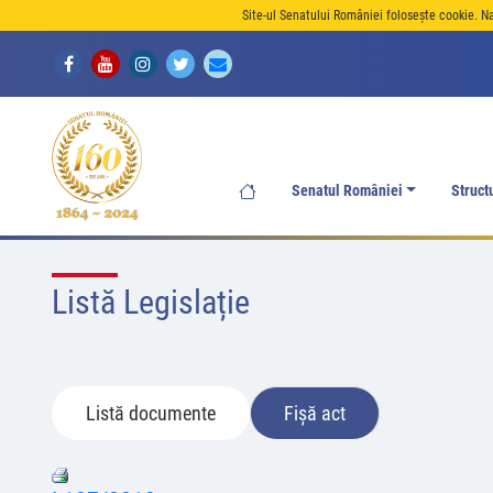
Site-ul Senatului României folosește cookie. N
Senatul României
Struct
Listă Legislație
Listă documente
Fișă act