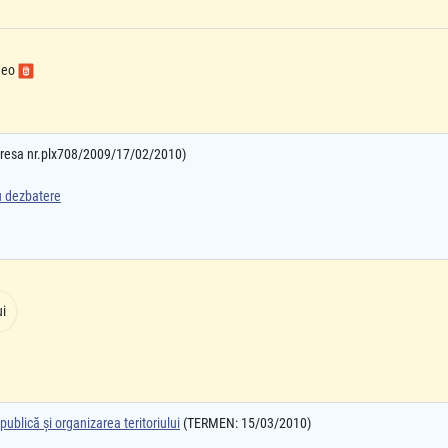
ideo
adresa nr.plx708/2009/17/02/2010)
ru dezbatere
ui
ublică şi organizarea teritoriului
(TERMEN: 15/03/2010)