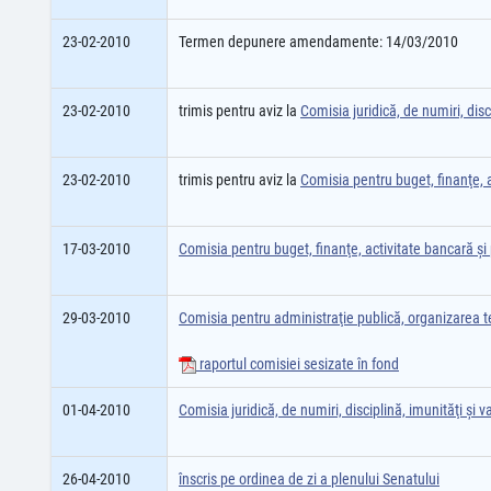
23-02-2010
Termen depunere amendamente: 14/03/2010
23-02-2010
trimis pentru aviz la
Comisia juridică, de numiri, disci
23-02-2010
trimis pentru aviz la
Comisia pentru buget, finanţe, a
17-03-2010
Comisia pentru buget, finanţe, activitate bancară şi 
29-03-2010
Comisia pentru administraţie publică, organizarea ter
raportul comisiei sesizate în fond
01-04-2010
Comisia juridică, de numiri, disciplină, imunităţi şi va
26-04-2010
înscris pe ordinea de zi a plenului Senatului