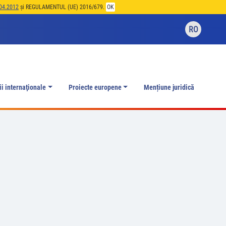
04.2012
și REGULAMENTUL (UE) 2016/679.
OK
RO
ii internaţionale
Proiecte europene
Mențiune juridică