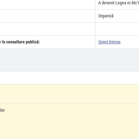
A devenit Legea nr.86/
Organică
e în consultare publică:
Opinii trimise
lor