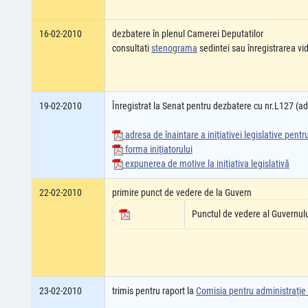
16-02-2010
dezbatere în plenul Camerei Deputatilor
consultati
stenograma
sedintei sau înregistrarea v
19-02-2010
Înregistrat la Senat pentru dezbatere cu nr.L127 (
adresa de înaintare a iniţiativei legislative pent
forma iniţiatorului
expunerea de motive la iniţiativa legislativă
22-02-2010
primire punct de vedere de la Guvern
Punctul de vedere al Guvernul
23-02-2010
trimis pentru raport la
Comisia pentru administraţie p