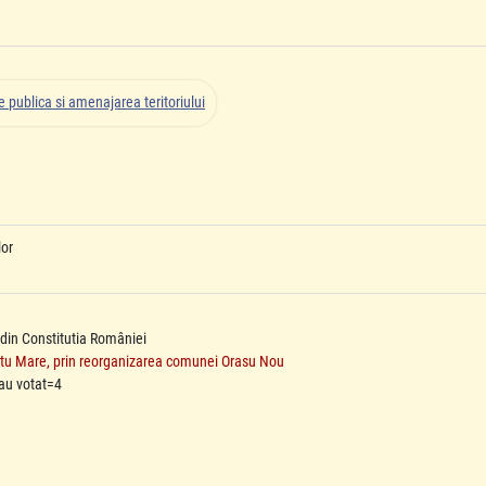
 publica si amenajarea teritoriului
lor
 din Constitutia României
Satu Mare, prin reorganizarea comunei Orasu Nou
au votat=4