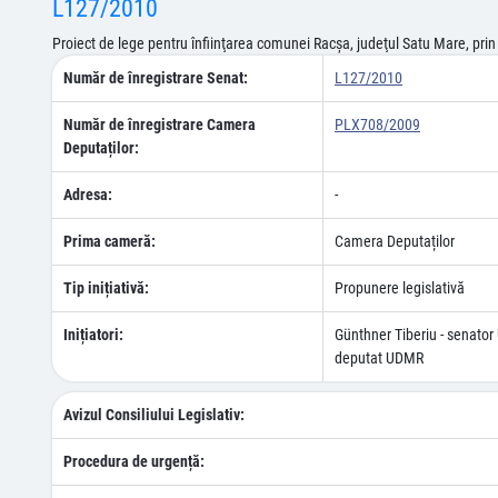
L127/2010
Proiect de lege pentru înfiinţarea comunei Racşa, judeţul Satu Mare, pr
Număr de înregistrare Senat:
L127/2010
Număr de înregistrare Camera
PLX708/2009
Deputaților:
Adresa:
-
Prima cameră:
Camera Deputaților
Tip inițiativă:
Propunere legislativă
Inițiatori:
Günthner Tiberiu - senator
deputat UDMR
Avizul Consiliului Legislativ:
Procedura de urgență: