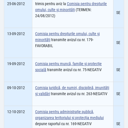
25-06-2012
trimis pentru aviz la
Comisia pentru drepturile
omului, culte şi minorităţi
(TERMEN:
SE
24/08/2012)
13-09-2012
Comisia pentru drepturile omului, culte şi
minorităţi
transmite avizul cu nr. 179-
SE
FAVORABIL
19-09-2012
Comisia pentru muncă, familie şi protecţie
socială
transmite avizul cu nr. 75-NEGATIV
SE
09-10-2012
Comisia juridică, de numiri, disciplină, imunităţi
şi validări
transmite avizul cu nr. 263-NEGATIV
SE
12-10-2012
Comisia pentru administraţie publică,
organizarea teritoriului şi protecţia mediului
depune raportul cu nr. 169-NEGATIV
SE