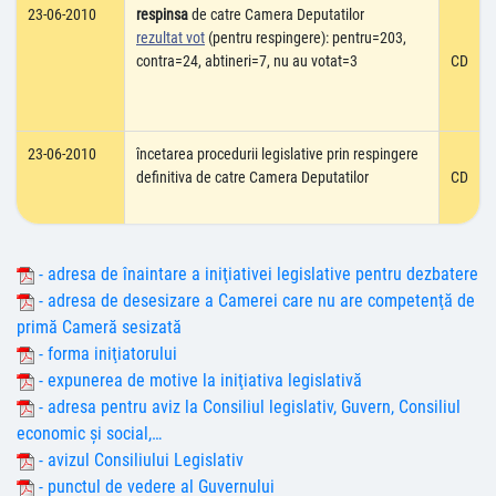
23-06-2010
respinsa
de catre Camera Deputatilor
rezultat vot
(pentru respingere): pentru=203,
contra=24, abtineri=7, nu au votat=3
CD
23-06-2010
încetarea procedurii legislative prin respingere
definitiva de catre Camera Deputatilor
CD
- adresa de înaintare a iniţiativei legislative pentru dezbatere
- adresa de desesizare a Camerei care nu are competenţă de
primă Cameră sesizată
- forma iniţiatorului
- expunerea de motive la iniţiativa legislativă
- adresa pentru aviz la Consiliul legislativ, Guvern, Consiliul
economic şi social,…
- avizul Consiliului Legislativ
- punctul de vedere al Guvernului