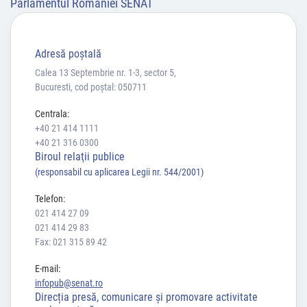
Parlamentul României SENAT
Adresă poştală
Calea 13 Septembrie nr. 1-3, sector 5,
Bucuresti, cod poștal: 050711
Centrala:
+40 21 414 1111
+40 21 316 0300
Biroul relaţii publice
(responsabil cu aplicarea Legii nr. 544/2001)
Telefon:
021 414 27 09
021 414 29 83
Fax: 021 315 89 42
E-mail:
infopub@senat.ro
Direcția presă, comunicare și promovare activitate