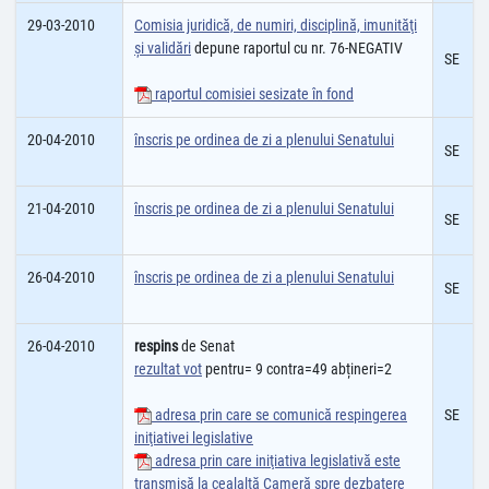
29-03-2010
Comisia juridică, de numiri, disciplină, imunităţi
şi validări
depune raportul cu nr. 76-NEGATIV
SE
raportul comisiei sesizate în fond
20-04-2010
înscris pe ordinea de zi a plenului Senatului
SE
21-04-2010
înscris pe ordinea de zi a plenului Senatului
SE
26-04-2010
înscris pe ordinea de zi a plenului Senatului
SE
26-04-2010
respins
de Senat
rezultat vot
pentru= 9 contra=49 abțineri=2
adresa prin care se comunică respingerea
SE
iniţiativei legislative
adresa prin care iniţiativa legislativă este
transmisă la cealaltă Cameră spre dezbatere