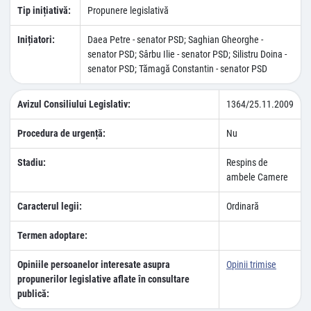
Tip inițiativă:
Propunere legislativă
Inițiatori:
Daea Petre - senator PSD; Saghian Gheorghe -
senator PSD; Sârbu Ilie - senator PSD; Silistru Doina -
senator PSD; Tămagă Constantin - senator PSD
Avizul Consiliului Legislativ:
1364/25.11.2009
Procedura de urgență:
Nu
Stadiu:
Respins de
ambele Camere
Caracterul legii:
Ordinară
Termen adoptare:
Opiniile persoanelor interesate asupra
Opinii trimise
propunerilor legislative aflate în consultare
publică: