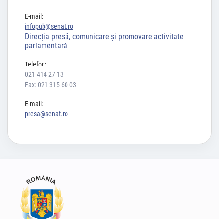
E-mail:
infopub@senat.ro
Direcția presă, comunicare și promovare activitate
parlamentară
Telefon:
021 414 27 13
Fax: 021 315 60 03
E-mail:
presa@senat.ro