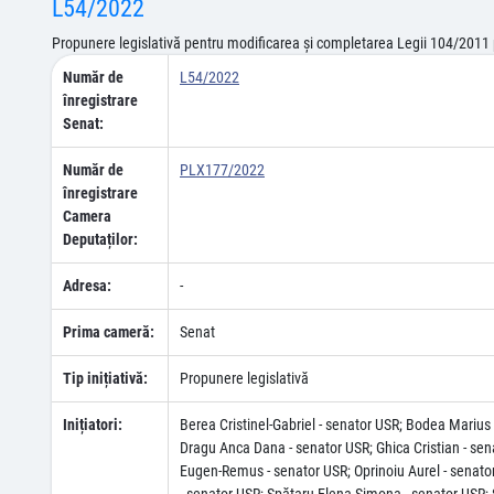
L54/2022
Propunere legislativă pentru modificarea și completarea Legii 104/2011 p
Număr de
L54/2022
înregistrare
Senat:
Număr de
PLX177/2022
înregistrare
Camera
Deputaților:
Adresa:
-
Prima cameră:
Senat
Tip inițiativă:
Propunere legislativă
Inițiatori:
Berea Cristinel-Gabriel - senator USR; Bodea Marius 
Dragu Anca Dana - senator USR; Ghica Cristian - sen
Eugen-Remus - senator USR; Oprinoiu Aurel - senato