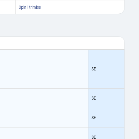
Opinii trimise
SE
SE
SE
SE