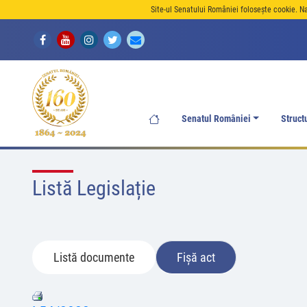
Site-ul Senatului României folosește cookie. N
Senatul României
Struct
Listă Legislație
Listă documente
Fișă act