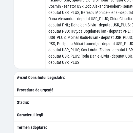
- senator USR; Spătaru Elena-Simona - senator USR; S
Cosmin - senator USR; Zob Alexandru-Robert - senat
deputat USR_PLUS; Berescu Monica-Elena - deputat
Oana-Alexandra - deputat USR_PLUS; Chira Claudiu-M
deputat PNL; Dehelean Silviu - deputat USR_PLUS; 
deputat PSD; Huţucă Bogdan-Iulian - deputat PNL; Ic
USR_PLUS; Molnar Radu-Iulian - deputat USR_PLUS; 
PSD; Poliţeanu Mihai-Laurenţiu - deputat USR_PLUS;
deputat USR_PLUS; Sas Lóránt-Zoltan - deputat USR_
deputat USR_PLUS; Toda Daniel-Liviu - deputat USR
deputat USR_PLUS
Avizul Consiliului Legislativ:
Procedura de urgență:
Stadiu:
Caracterul legii:
Termen adoptare: