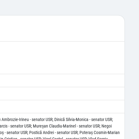
u Ambrozie-Irineu - senator USR; Dinică Silvia-Monica - senator USR;
arcis - senator USR; Mureşan Claudiu-Marinel - senator USR; Negoi
oş - senator USR; Postică Andrei - senator USR; Poteraş Cosmin-Marian