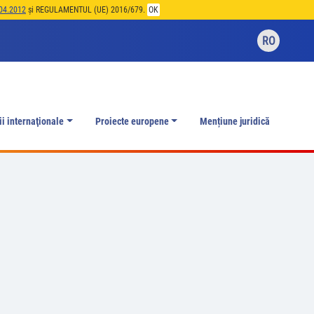
04.2012
și REGULAMENTUL (UE) 2016/679.
OK
RO
ii internaţionale
Proiecte europene
Mențiune juridică