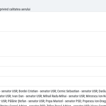
rivind calitatea aerului
- senator USR; Bordei Cristian - senator USR; Cernic Sebastian - senator USR; Dară
ator USR; Ivan Dan - senator USR; Mihail Radu-Mihai - senator USR; Mircescu Ion-N
r USR; Pălărie Ştefan - senator USR; Popa Maricel - senator PSD; Popescu Ion-Drag