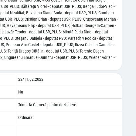
n-Cristian - senator USR; Vicol Costel - senator USR; Vlad Sergiu
t USR_PLUS; Băltăreţu Viorel - deputat USR_PLUS; Benga Tudor-Vlad -
putat Neafiliat; Buzoianu Diana-Anda - deputat USR_PLUS; Cambera
putat USR_PLUS; Cristian Brian - deputat USR_PLUS; Cruşoveanu Marian -
LUS; Havârneanu Filip - deputat USR_PLUS; Holban Georgeta-Carmen -
at; Lazăr Teodor - deputat USR_PLUS; Miruţă Radu-Dinel - deputat
R_PLUS; Oteşanu Daniela - deputat PSD; Paraschiv Rodica - deputat
S; Prunean Alin-Costel - deputat USR_PLUS; Rizea Cristina Camelia -
LUS; Teniţă Dragoş-Cătălin - deputat USR_PLUS; Terente Eugen -
US; Ungureanu Emanuel-Dumitru - deputat USR_PLUS; Wiener Adrian -
22/11.02.2022
Nu
Trimis la Cameră pentru dezbatere
Ordinară