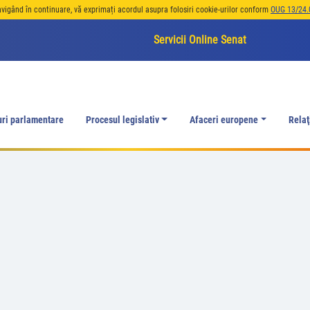
avigând în continuare, vă exprimați acordul asupra folosiri cookie-urilor conform
OUG 13/24.
Servicii Online Senat
uri parlamentare
Procesul legislativ
Afaceri europene
Relaţ