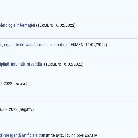
ehnologia informaţiei
(TERMEN: 16/02/2022)
, egalitate de şanse, culte şi minorităţi
(TERMEN: 16/02/2022)
plină, imunităţi şi validări
(TERMEN: 16/02/2022)
.02.2022 (favorabil)
16.02.2022 (negativ)
 inteligență artificială
transmite avizul cu nr. 56-NEGATIV