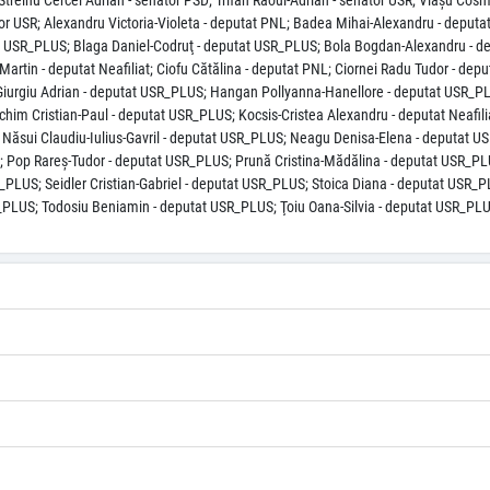
treinu Cercel Adrian - senator PSD; Trifan Raoul-Adrian - senator USR; Viaşu Cosmi
or USR; Alexandru Victoria-Violeta - deputat PNL; Badea Mihai-Alexandru - deputa
 USR_PLUS; Blaga Daniel-Codruţ - deputat USR_PLUS; Bola Bogdan-Alexandru - de
artin - deputat Neafiliat; Ciofu Cătălina - deputat PNL; Ciornei Radu Tudor - de
Giurgiu Adrian - deputat USR_PLUS; Hangan Pollyanna-Hanellore - deputat USR_P
him Cristian-Paul - deputat USR_PLUS; Kocsis-Cristea Alexandru - deputat Neafili
Năsui Claudiu-Iulius-Gavril - deputat USR_PLUS; Neagu Denisa-Elena - deputat US
 Pop Rareş-Tudor - deputat USR_PLUS; Prună Cristina-Mădălina - deputat USR_PLU
PLUS; Seidler Cristian-Gabriel - deputat USR_PLUS; Stoica Diana - deputat USR_P
_PLUS; Todosiu Beniamin - deputat USR_PLUS; Ţoiu Oana-Silvia - deputat USR_PL