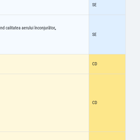
SE
nd calitatea aerului înconjurător„
SE
CD
CD