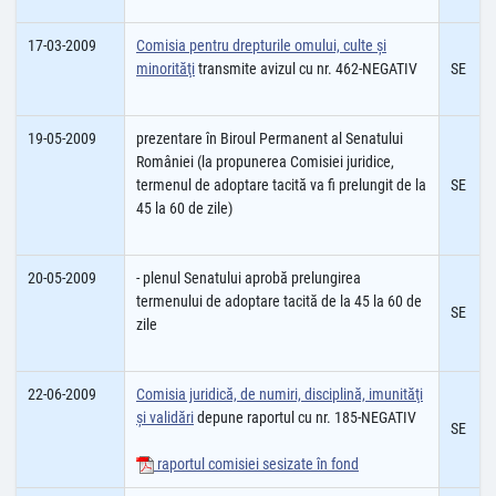
17-03-2009
Comisia pentru drepturile omului, culte şi
minorităţi
transmite avizul cu nr. 462-NEGATIV
SE
19-05-2009
prezentare în Biroul Permanent al Senatului
României (la propunerea Comisiei juridice,
termenul de adoptare tacită va fi prelungit de la
SE
45 la 60 de zile)
20-05-2009
- plenul Senatului aprobă prelungirea
termenului de adoptare tacită de la 45 la 60 de
SE
zile
22-06-2009
Comisia juridică, de numiri, disciplină, imunităţi
şi validări
depune raportul cu nr. 185-NEGATIV
SE
raportul comisiei sesizate în fond