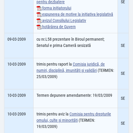
pentru dezbatere
SE
forma iniţiatorului
expunerea de motive la iniţiativa legislativă
avizul Consiliului Legislativ
hotărârea de Guvern
09-03-2009
cu nr.L58 prezentare în Biroul permanent;
Senatul e prima Cameră sesizată
SE
10-03-2009
trimis pentru raport la
Comisia juridică, de
numiri, disciplină, imunităţi şi validări
(TERMEN:
SE
25/03/2009)
10-03-2009
Termen depunere amendamente: 19/03/2009
SE
10-03-2009
trimis pentru aviz la
Comisia pentru drepturile
omului, culte şi minorităţi
(TERMEN:
SE
19/03/2009)