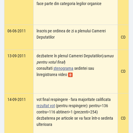
face parte din categoria legilor organice
06-06-2011
înscris pe ordinea de zi a plenului Camerei
Deputatilor
CD
13-09-2011
dezbatere în plenul Camerei Deputatilor(
ramas
pentru votul final
)
consultati
stenograma
sedintei sau
CD
înregistrarea video
14-09-2011
vot final respingere - fara majoritate calificata
rezultat vot
(pentru respingere): pentru=136
contra=116 abtineri=1 (prezenti=254)
dezbaterea pe articole se va face într-o sedinta
CD
ulterioara