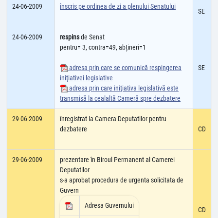
24-06-2009
înscris pe ordinea de zi a plenului Senatului
SE
24-06-2009
respins
de Senat
pentru= 3, contra=49, abțineri=1
adresa prin care se comunică respingerea
SE
iniţiativei legislative
adresa prin care iniţiativa legislativă este
transmisă la cealaltă Cameră spre dezbatere
29-06-2009
înregistrat la Camera Deputatilor pentru
dezbatere
CD
29-06-2009
prezentare în Biroul Permanent al Camerei
Deputatilor
s-a aprobat procedura de urgenta solicitata de
Guvern
Adresa Guvernului
CD