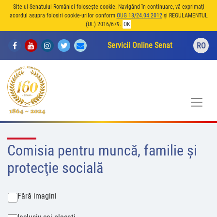
Site-ul Senatului României folosește cookie. Navigând în continuare, vă exprimați
acordul asupra folosiri cookie-urilor conform
OUG 13/24.04.2012
și REGULAMENTUL
(UE) 2016/679.
OK
Servicii Online Senat
RO
Comisia pentru muncă, familie şi
protecţie socială
Fără imagini