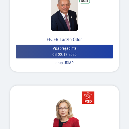
FEJÉR László-Ődőn
Vicepreşedinte
din 22.12.2020
grup UDMR