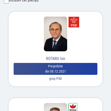
Inclusiv cei plecaţi
ROTARU Ion
Preşedinte
din 08.12.2021
grup PSD