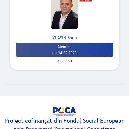
VLAŞIN Sorin
Membru
din 14.02.2022
grup PSD
Proiect cofinanţat din Fondul Social European