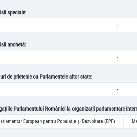
sii speciale:
-
isii anchetă:
-
uri de prietenie cu Parlamentele altor state:
-
egațiile Parlamentului României la organizații parlamentare inter
arlamentar European pentru Populaţie şi Dezvoltare (EPF)
Me