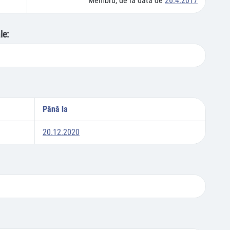
Membru, de la data de
26.4.2017
le:
Până la
20.12.2020