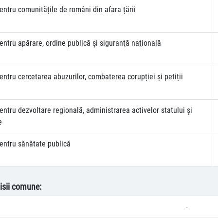
ntru comunitățile de români din afara țării
ntru apărare, ordine publică şi siguranţă naţională
ntru cercetarea abuzurilor, combaterea corupției și petiții
ntru dezvoltare regională, administrarea activelor statului și
e
entru sănătate publică
isii comune:
-