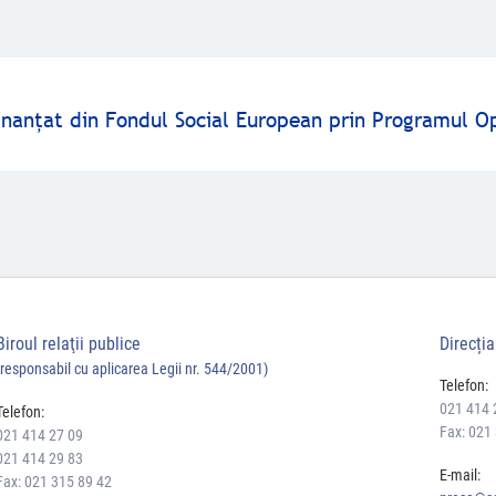
finanţat din Fondul Social European prin Programul O
Biroul relaţii publice
Direcți
(responsabil cu aplicarea Legii nr. 544/2001)
Telefon:
021 414 
Telefon:
Fax: 021
021 414 27 09
021 414 29 83
E-mail:
Fax: 021 315 89 42