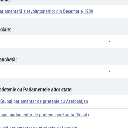
arlamentară a revoluţionarilor din Decembrie 1989
ciale:
-
anchetă:
-
prietenie cu Parlamentele altor state:
Grupul parlamentar de prietenie cu Azerbaidjan
rupul parlamentar de prietenie cu Franta (Senat)