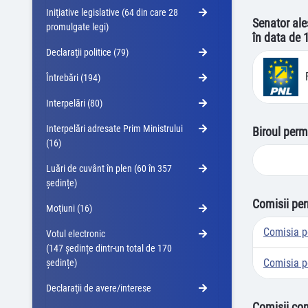
Iniţiative legislative (64 din care 28
Senator ale
promulgate legi)
în data de 
Declaraţii politice (79)
Întrebări (194)
Interpelări (80)
Interpelări adresate Prim Ministrului
Biroul perm
(16)
Luări de cuvânt în plen (60 în 357
ședințe)
Comisii pe
Moţiuni (16)
Comisia p
Votul electronic
(147 ședințe dintr-un total de 170
Comisia pe
ședințe)
Declaraţii de avere/interese
Comisii co