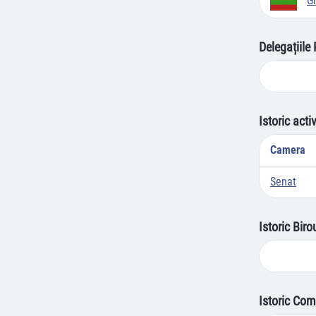
G
Delegațiile
Istoric acti
Camera
Senat
Istoric Bir
Istoric Com