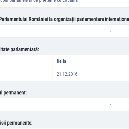
rupul parlamentar de prietenie cu Lituania
 Parlamentului României la organizații parlamentare internaționa
-
vitate parlamentară:
De la
21.12.2016
oul permanent:
-
isii permanente: