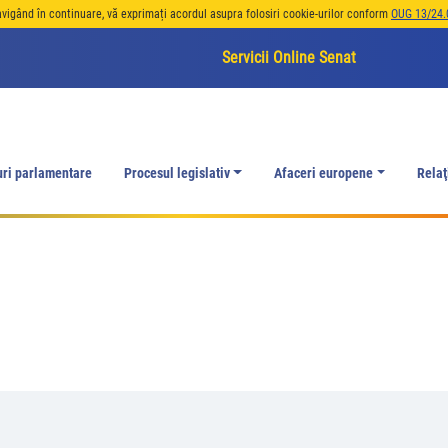
avigând în continuare, vă exprimați acordul asupra folosiri cookie-urilor conform
OUG 13/24.
Servicii Online Senat
uri parlamentare
Procesul legislativ
Afaceri europene
Relaţ