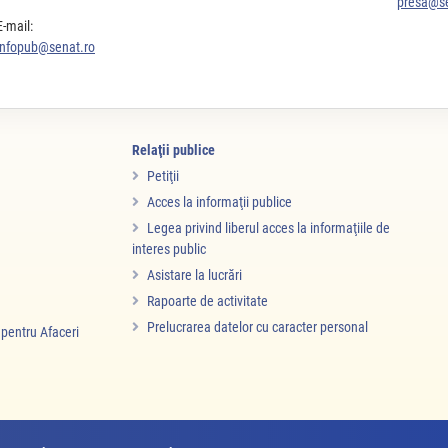
presa@se
E-mail:
infopub@senat.ro
Relaţii publice
Petiţii
Acces la informaţii publice
Legea privind liberul acces la informaţiile de
interes public
Asistare la lucrări
Rapoarte de activitate
Prelucrarea datelor cu caracter personal
i pentru Afaceri