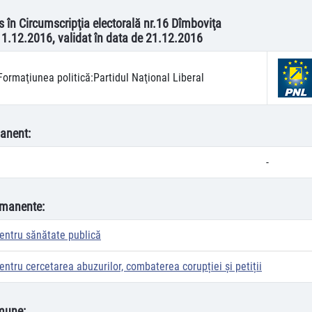
s în Circumscripţia electorală nr.16 Dîmboviţa
11.12.2016, validat în data de 21.12.2016
Formaţiunea politică:
Partidul Naţional Liberal
anent:
-
rmanente:
entru sănătate publică
ntru cercetarea abuzurilor, combaterea corupției și petiții
mune: