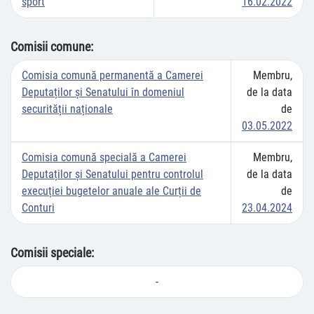
sport
16.02.2022
Comisii comune:
Comisia comună permanentă a Camerei
Membru,
Deputaților și Senatului în domeniul
de la data
securității naționale
de
03.05.2022
Comisia comună specială a Camerei
Membru,
Deputaților și Senatului pentru controlul
de la data
execuției bugetelor anuale ale Curții de
de
Conturi
23.04.2024
Comisii speciale:
-