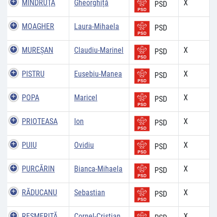
MÎNDRUŢĂ
Gheorghiță
X
PSD
MOAGHER
Laura-Mihaela
PSD
MUREŞAN
Claudiu-Marinel
X
PSD
PISTRU
Eusebiu-Manea
X
PSD
POPA
Maricel
X
PSD
PRIOTEASA
Ion
X
PSD
PUIU
Ovidiu
X
PSD
PURCĂRIN
Bianca-Mihaela
X
PSD
RĂDUCANU
Sebastian
X
PSD
RESMERIŢĂ
Cornel-Cristian
X