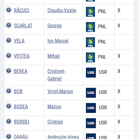
RĂCUCI
Claudiu-Vasile
X
PNL
SCARLAT
George
X
PNL
VELA
Ion Marcel
PNL
VEŞTEA
Mihail
X
PNL
BEREA
Cristinel-
X
USR
Gabriel
BOB
Virgil-Marius
X
USR
BODEA
Marius
X
USR
BORDEI
Cristian
X
USR
DARĂU
Ambrozie-Irineu
X
USR