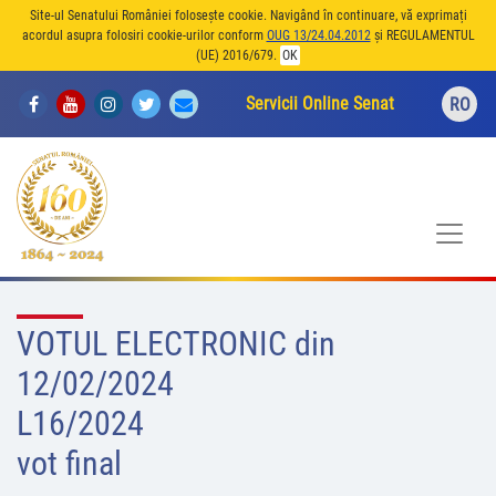
Site-ul Senatului României folosește cookie. Navigând în continuare, vă exprimați
acordul asupra folosiri cookie-urilor conform
OUG 13/24.04.2012
și REGULAMENTUL
(UE) 2016/679.
OK
Servicii Online Senat
RO
VOTUL ELECTRONIC din
12/02/2024
L16/2024
vot final