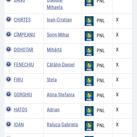
PNL
Mihaela
CHIRTEŞ
Ioan-Cristian
X
PNL
CÎMPEANU
Sorin-Mihai
X
PNL
DOHOTAR
Mihăiță
X
PNL
FENECHIU
Cătălin-Daniel
X
PNL
FIRU
Stela
X
PNL
GORGHIU
Alina-Ştefania
X
PNL
HATOS
Adrian
X
PNL
IOAN
Raluca-Gabriela
X
PNL