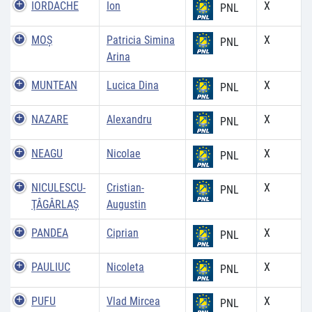
IORDACHE
Ion
X
PNL
MOȘ
Patricia Simina
X
PNL
Arina
MUNTEAN
Lucica Dina
X
PNL
NAZARE
Alexandru
X
PNL
NEAGU
Nicolae
X
PNL
NICULESCU-
Cristian-
X
PNL
ŢÂGÂRLAŞ
Augustin
PANDEA
Ciprian
X
PNL
PAULIUC
Nicoleta
X
PNL
PUFU
Vlad Mircea
X
PNL