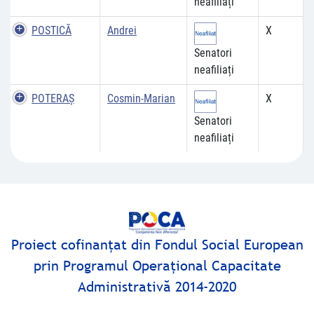
neafiliați
POSTICĂ
Andrei
X
Senatori
neafiliați
POTERAŞ
Cosmin-Marian
X
Senatori
neafiliați
Proiect cofinanţat din Fondul Social European
prin Programul Operaţional Capacitate
Administrativă 2014-2020