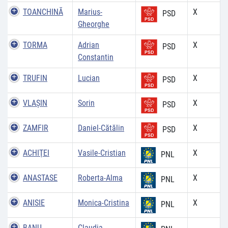
TOANCHINĂ
Marius-
X
PSD
Gheorghe
TORMA
Adrian
X
PSD
Constantin
TRUFIN
Lucian
X
PSD
VLAŞIN
Sorin
X
PSD
ZAMFIR
Daniel-Cătălin
X
PSD
ACHIŢEI
Vasile-Cristian
X
PNL
ANASTASE
Roberta-Alma
X
PNL
ANISIE
Monica-Cristina
X
PNL
BANU
Claudia-