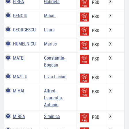
FIREA
Gabriela
X
PSD
GENOIU
Mihail
X
PSD
GEORGESCU
Laura
X
PSD
HUMELNICU
Marius
X
PSD
MATEI
Constantin-
X
PSD
Bogdan
MAZILU
Liviu-Lucian
X
PSD
MIHAI
Alfred-
X
PSD
Laurențiu-
Antonio
MIREA
Siminica
X
PSD