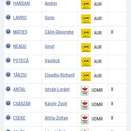
HANGAN
Andrei
AUR
LAVRIC
Sorin
AUR
MATIEŞ
Călin-Gheorghe
X
AUR
NEAGU
Ionuț
AUR
POTECĂ
Vasilică
AUR
TÂRZIU
Claudiu-Richard
AUR
ANTAL
István-Loránt
X
UDMR
CSÁSZÁR
Károly Zsolt
X
UDMR
CSEKE
Attila-Zoltan
X
UDMR