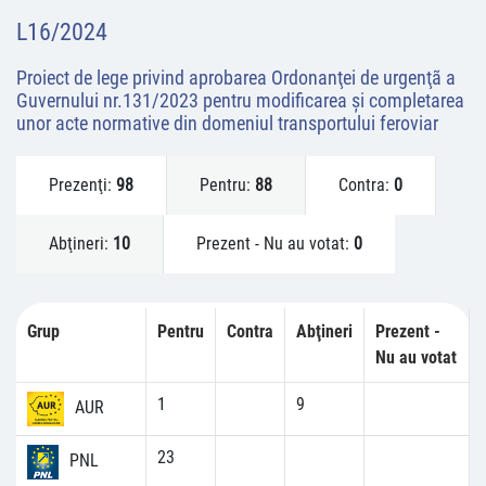
L16/2024
Proiect de lege privind aprobarea Ordonanţei de urgenţã a
Guvernului nr.131/2023 pentru modificarea şi completarea
unor acte normative din domeniul transportului feroviar
Prezenţi:
98
Pentru:
88
Contra:
0
Abţineri:
10
Prezent - Nu au votat:
0
Grup
Pentru
Contra
Abţineri
Prezent -
Nu au votat
1
9
AUR
23
PNL