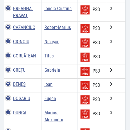
BREAHNĂ-
Ionela-Cristina
X
PSD
PRAVĂŢ
CAZANCIUC
Robert-Marius
X
PSD
CIONOIU
Nicușor
X
PSD
CORLĂŢEAN
Titus
PSD
CREŢU
Gabriela
X
PSD
DENEŞ
Ioan
X
PSD
DOGARIU
Eugen
X
PSD
DUNCA
Marius-
X
PSD
Alexandru