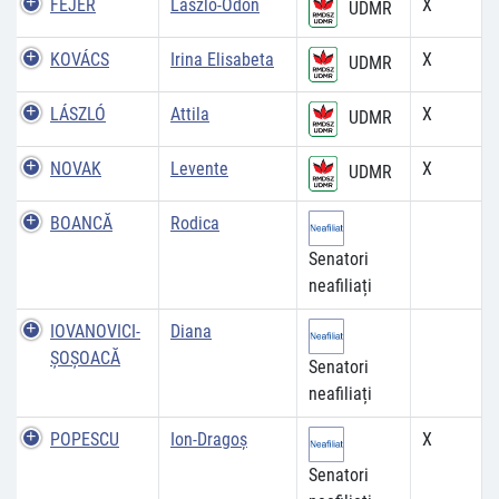
FEJÉR
László-Ődőn
X
UDMR
KOVÁCS
Irina Elisabeta
X
UDMR
LÁSZLÓ
Attila
X
UDMR
NOVAK
Levente
X
UDMR
BOANCĂ
Rodica
Senatori
neafiliați
IOVANOVICI-
Diana
ŞOŞOACĂ
Senatori
neafiliați
POPESCU
Ion-Dragoș
X
Senatori