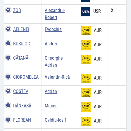
ZOB
Alexandru-
X
USR
Robert
AELENEI
Evdochia
AUR
BUSUIOC
Andrei
AUR
CĂTANĂ
Gheorghe
AUR
Adrian
CIOROMELEA
Valentin-Rică
AUR
COSTEA
Adrian
AUR
DĂNEASĂ
Mircea
AUR
FLOREAN
Ovidiu-Iosif
AUR