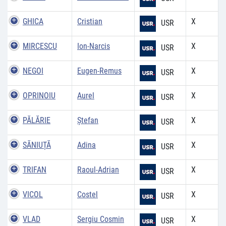
GHICA
Cristian
X
USR
MIRCESCU
Ion-Narcis
X
USR
NEGOI
Eugen-Remus
X
USR
OPRINOIU
Aurel
X
USR
PĂLĂRIE
Ștefan
X
USR
SĂNIUȚĂ
Adina
X
USR
TRIFAN
Raoul-Adrian
X
USR
VICOL
Costel
X
USR
VLAD
Sergiu Cosmin
X
USR