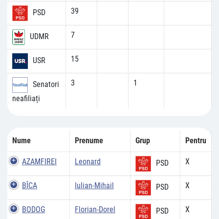
39
PSD
7
UDMR
15
USR
3
1
Senatori
neafiliați
Nume
Prenume
Grup
Pentru
AZAMFIREI
Leonard
X
PSD
BÎCA
Iulian-Mihail
X
PSD
BODOG
Florian-Dorel
X
PSD