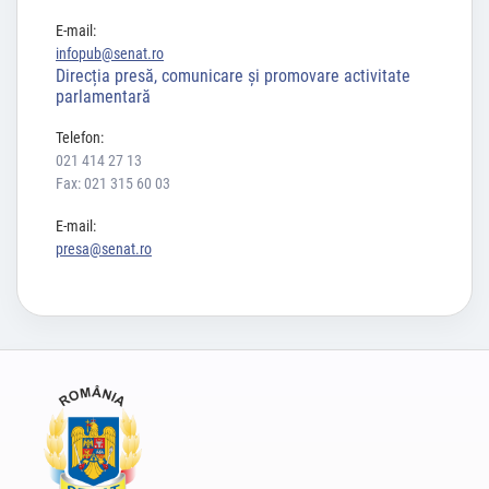
E-mail:
infopub@senat.ro
Direcția presă, comunicare și promovare activitate
parlamentară
Telefon:
021 414 27 13
Fax: 021 315 60 03
E-mail:
presa@senat.ro