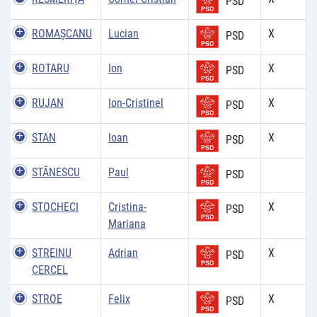
PSD
ROMAȘCANU
Lucian
X
PSD
ROTARU
Ion
X
PSD
RUJAN
Ion-Cristinel
X
PSD
STAN
Ioan
X
PSD
STĂNESCU
Paul
PSD
STOCHECI
Cristina-
X
PSD
Mariana
STREINU
Adrian
X
PSD
CERCEL
STROE
Felix
X
PSD