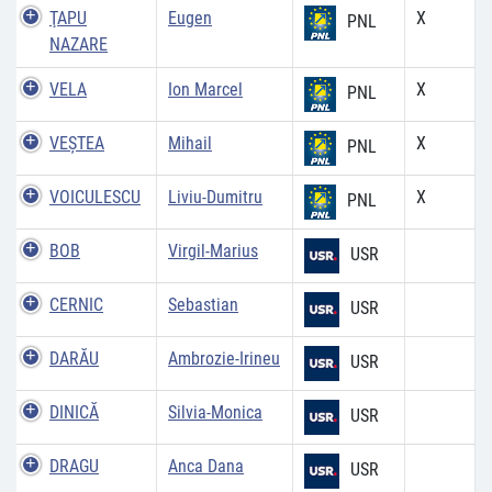
ŢAPU
Eugen
X
PNL
NAZARE
VELA
Ion Marcel
X
PNL
VEŞTEA
Mihail
X
PNL
VOICULESCU
Liviu-Dumitru
X
PNL
BOB
Virgil-Marius
USR
CERNIC
Sebastian
USR
DARĂU
Ambrozie-Irineu
USR
DINICĂ
Silvia-Monica
USR
DRAGU
Anca Dana
USR