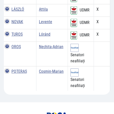
LÁSZLÓ
Attila
X
UDMR
NOVAK
Levente
X
UDMR
TUROS
Lóránd
X
UDMR
OROS
Nechita-Adrian
Senatori
neafiliați
POTERAŞ
Cosmin-Marian
Senatori
neafiliați