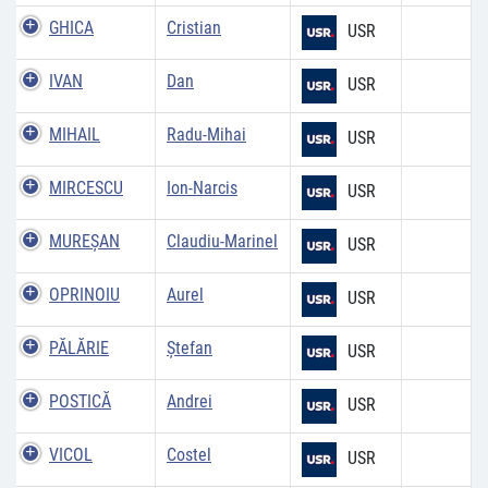
GHICA
Cristian
USR
IVAN
Dan
USR
MIHAIL
Radu-Mihai
USR
MIRCESCU
Ion-Narcis
USR
MUREŞAN
Claudiu-Marinel
USR
OPRINOIU
Aurel
USR
PĂLĂRIE
Ștefan
USR
POSTICĂ
Andrei
USR
VICOL
Costel
USR