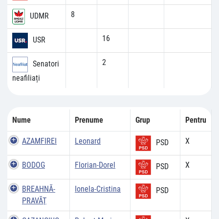
8
UDMR
16
USR
2
Senatori
neafiliați
Nume
Prenume
Grup
Pentru
AZAMFIREI
Leonard
X
PSD
BODOG
Florian-Dorel
X
PSD
BREAHNĂ-
Ionela-Cristina
PSD
PRAVĂŢ