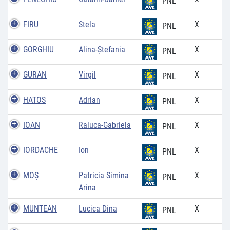
PNL
FIRU
Stela
X
PNL
GORGHIU
Alina-Ştefania
X
PNL
GURAN
Virgil
X
PNL
HATOS
Adrian
X
PNL
IOAN
Raluca-Gabriela
X
PNL
IORDACHE
Ion
X
PNL
MOȘ
Patricia Simina
X
PNL
Arina
MUNTEAN
Lucica Dina
X
PNL