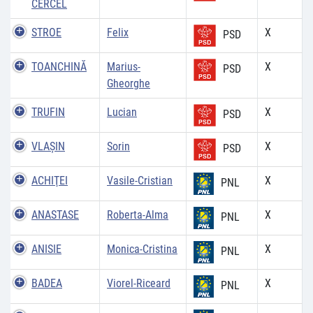
CERCEL
STROE
Felix
X
PSD
TOANCHINĂ
Marius-
X
PSD
Gheorghe
TRUFIN
Lucian
X
PSD
VLAŞIN
Sorin
X
PSD
ACHIŢEI
Vasile-Cristian
X
PNL
ANASTASE
Roberta-Alma
X
PNL
ANISIE
Monica-Cristina
X
PNL
BADEA
Viorel-Riceard
X
PNL