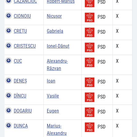
CAZANCIUC
Robert-Marius
X
PSD
CIONOIU
Nicușor
X
PSD
CREŢU
Gabriela
X
PSD
CRISTESCU
Ionel-Dănuț
X
PSD
CUC
Alexandru-
X
PSD
Răzvan
DENEŞ
Ioan
X
PSD
DÎNCU
Vasile
X
PSD
DOGARIU
Eugen
X
PSD
DUNCA
Marius-
X
PSD
Alexandru