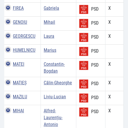
FIREA
Gabriela
X
PSD
GENOIU
Mihail
X
PSD
GEORGESCU
Laura
X
PSD
HUMELNICU
Marius
PSD
MATEI
Constantin-
X
PSD
Bogdan
MATIEŞ
Călin-Gheorghe
X
PSD
MAZILU
Liviu-Lucian
X
PSD
MIHAI
Alfred-
X
PSD
Laurențiu-
Antonio