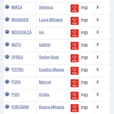
MIREA
Siminica
X
PSD
MOAGHER
Laura-Mihaela
X
PSD
MOCIOALCĂ
Ion
X
PSD
MUTU
Gabriel
X
PSD
OPREA
Ştefan-Radu
X
PSD
PISTRU
Eusebiu-Manea
X
PSD
POPA
Maricel
X
PSD
PUIU
Ovidiu
X
PSD
PURCĂRIN
Bianca-Mihaela
X
PSD