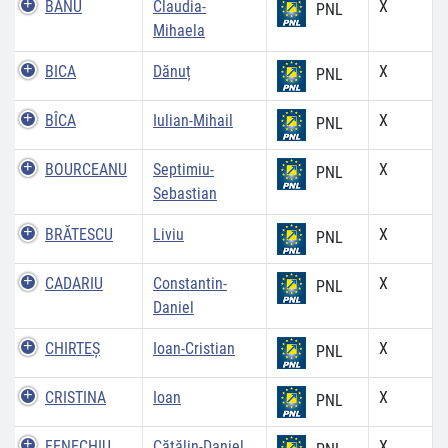
BANU
Claudia-
X
PNL
Mihaela
BICA
Dănuț
X
PNL
BÎCA
Iulian-Mihail
X
PNL
BOURCEANU
Septimiu-
X
PNL
Sebastian
BRĂTESCU
Liviu
X
PNL
CADARIU
Constantin-
X
PNL
Daniel
CHIRTEŞ
Ioan-Cristian
X
PNL
CRISTINA
Ioan
X
PNL
FENECHIU
Cătălin-Daniel
X