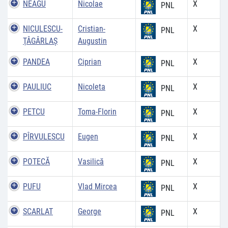
NEAGU
Nicolae
X
PNL
NICULESCU-
Cristian-
X
PNL
ŢÂGÂRLAŞ
Augustin
PANDEA
Ciprian
X
PNL
PAULIUC
Nicoleta
X
PNL
PETCU
Toma-Florin
X
PNL
PÎRVULESCU
Eugen
X
PNL
POTECĂ
Vasilică
X
PNL
PUFU
Vlad Mircea
X
PNL
SCARLAT
George
X
PNL