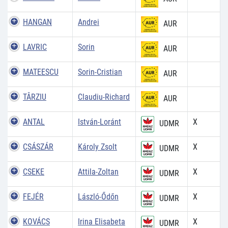
HANGAN
Andrei
AUR
LAVRIC
Sorin
AUR
MATEESCU
Sorin-Cristian
AUR
TÂRZIU
Claudiu-Richard
AUR
ANTAL
István-Loránt
X
UDMR
CSÁSZÁR
Károly Zsolt
X
UDMR
CSEKE
Attila-Zoltan
X
UDMR
FEJÉR
László-Ődőn
X
UDMR
KOVÁCS
Irina Elisabeta
X
UDMR