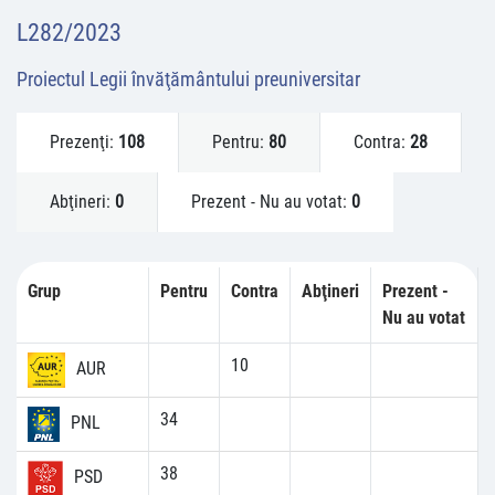
L282/2023
Proiectul Legii învăţământului preuniversitar
Prezenţi:
108
Pentru:
80
Contra:
28
Abţineri:
0
Prezent - Nu au votat:
0
Grup
Pentru
Contra
Abţineri
Prezent -
Nu au votat
10
AUR
34
PNL
38
PSD