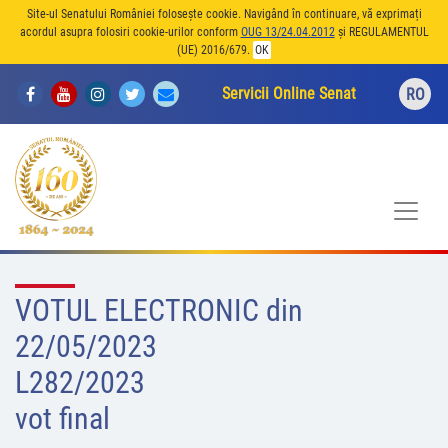
Site-ul Senatului României folosește cookie. Navigând în continuare, vă exprimați
acordul asupra folosiri cookie-urilor conform
OUG 13/24.04.2012
și REGULAMENTUL
(UE) 2016/679.
OK
Servicii Online Senat
RO
VOTUL ELECTRONIC din
22/05/2023
L282/2023
vot final