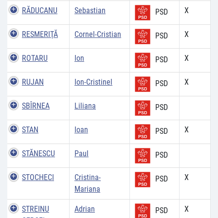
RĂDUCANU
Sebastian
X
PSD
RESMERIŢĂ
Cornel-Cristian
X
PSD
ROTARU
Ion
X
PSD
RUJAN
Ion-Cristinel
X
PSD
SBÎRNEA
Liliana
PSD
STAN
Ioan
X
PSD
STĂNESCU
Paul
PSD
STOCHECI
Cristina-
X
PSD
Mariana
STREINU
Adrian
X
PSD