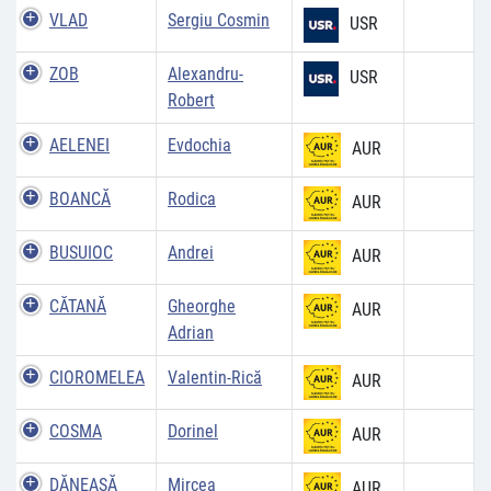
VLAD
Sergiu Cosmin
USR
ZOB
Alexandru-
USR
Robert
AELENEI
Evdochia
AUR
BOANCĂ
Rodica
AUR
BUSUIOC
Andrei
AUR
CĂTANĂ
Gheorghe
AUR
Adrian
CIOROMELEA
Valentin-Rică
AUR
COSMA
Dorinel
AUR
DĂNEASĂ
Mircea
AUR