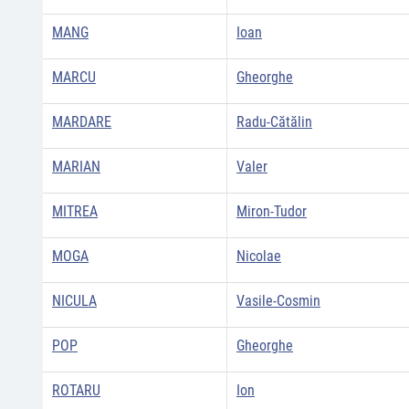
MANG
Ioan
MARCU
Gheorghe
MARDARE
Radu-Cătălin
MARIAN
Valer
MITREA
Miron-Tudor
MOGA
Nicolae
NICULA
Vasile-Cosmin
POP
Gheorghe
ROTARU
Ion