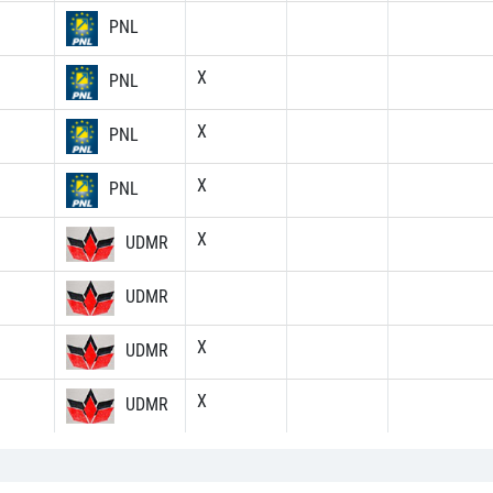
PNL
X
PNL
X
PNL
X
PNL
X
UDMR
UDMR
X
UDMR
X
UDMR