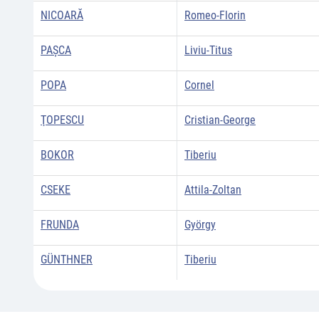
NICOARĂ
Romeo-Florin
PAŞCA
Liviu-Titus
POPA
Cornel
ŢOPESCU
Cristian-George
BOKOR
Tiberiu
CSEKE
Attila-Zoltan
FRUNDA
György
GÜNTHNER
Tiberiu