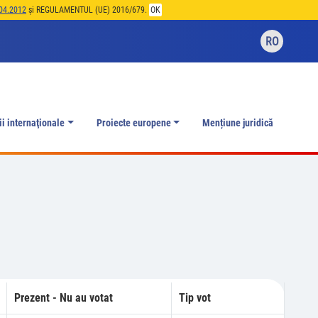
04.2012
și REGULAMENTUL (UE) 2016/679.
OK
RO
ii internaţionale
Proiecte europene
Mențiune juridică
Prezent - Nu au votat
Tip vot