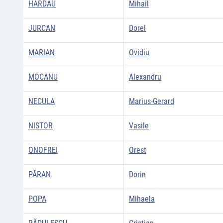
HĂRDĂU
Mihail
JURCAN
Dorel
MARIAN
Ovidiu
MOCANU
Alexandru
NECULA
Marius-Gerard
NISTOR
Vasile
ONOFREI
Orest
PĂRAN
Dorin
POPA
Mihaela