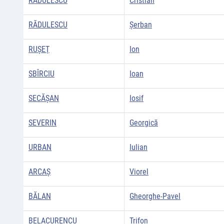
RĂDULESCU
Cristian
RĂDULESCU
Şerban
RUŞEŢ
Ion
SBÎRCIU
Ioan
SECĂŞAN
Iosif
SEVERIN
Georgică
URBAN
Iulian
ARCAŞ
Viorel
BĂLAN
Gheorghe-Pavel
BELACURENCU
Trifon