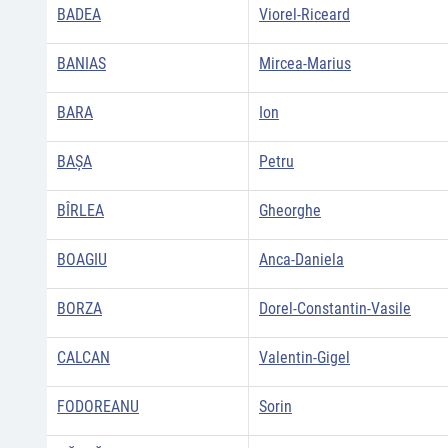
BADEA
Viorel-Riceard
BANIAS
Mircea-Marius
BARA
Ion
BAŞA
Petru
BÎRLEA
Gheorghe
BOAGIU
Anca-Daniela
BORZA
Dorel-Constantin-Vasile
CALCAN
Valentin-Gigel
FODOREANU
Sorin