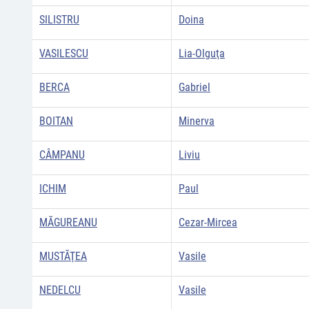
SILISTRU
Doina
VASILESCU
Lia-Olguţa
BERCA
Gabriel
BOITAN
Minerva
CÂMPANU
Liviu
ICHIM
Paul
MĂGUREANU
Cezar-Mircea
MUSTĂŢEA
Vasile
NEDELCU
Vasile