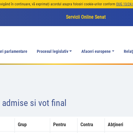
avigând în continuare, vă exprimați acordul asupra folosiri cookie-urilor conform
OUG 13/24.
Servicii Online Senat
uri parlamentare
Procesul legislativ
Afaceri europene
Relaţ
admise si vot final
Grup
Pentru
Contra
Abţineri