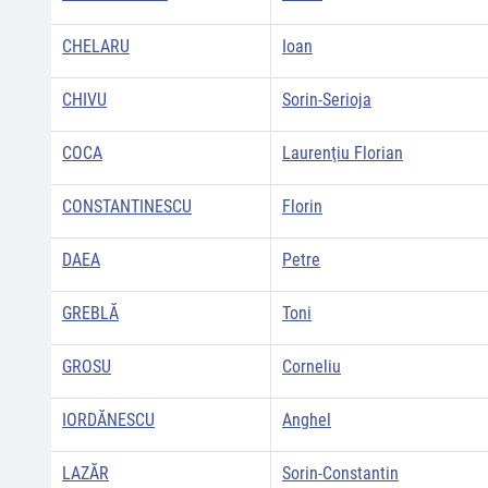
CHELARU
Ioan
CHIVU
Sorin-Serioja
COCA
Laurenţiu Florian
CONSTANTINESCU
Florin
DAEA
Petre
GREBLĂ
Toni
GROSU
Corneliu
IORDĂNESCU
Anghel
LAZĂR
Sorin-Constantin