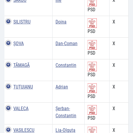
SÂRBU
Ilie
X
PSD
SILISTRU
Doina
X
PSD
ŞOVA
Dan-Coman
X
PSD
TĂMAGĂ
Constantin
X
PSD
ŢUŢUIANU
Adrian
X
PSD
VALECA
Şerban-
X
Constantin
PSD
VASILESCU
Lia-Olguţa
X