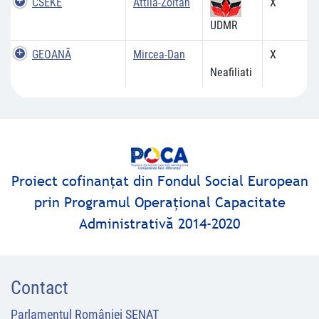
CSEKE
Attila-Zoltan
X
UDMR
GEOANĂ
Mircea-Dan
X
Neafiliati
Proiect cofinanţat din Fondul Social European
prin Programul Operaţional Capacitate
Administrativă 2014-2020
Contact
Parlamentul României SENAT