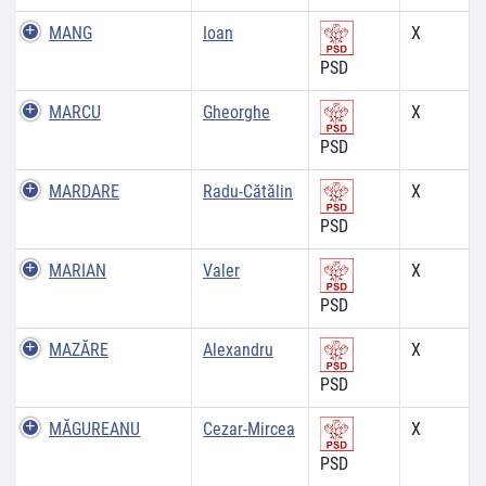
MANG
Ioan
X
PSD
MARCU
Gheorghe
X
PSD
MARDARE
Radu-Cătălin
X
PSD
MARIAN
Valer
X
PSD
MAZĂRE
Alexandru
X
PSD
MĂGUREANU
Cezar-Mircea
X
PSD