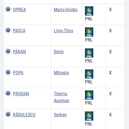
OPREA
Mario-Ovidiu
X
PNL
PAŞCA
Liviu-Titus
X
PNL
PĂRAN
Dorin
X
PNL
POPA
Mihaela
X
PNL
PRODAN
Tiberiu-
X
Aurelian
PNL
RĂDULESCU
Şerban
X
PNL