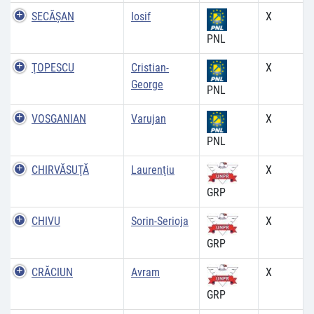
SECĂŞAN
Iosif
X
PNL
ŢOPESCU
Cristian-
X
George
PNL
VOSGANIAN
Varujan
X
PNL
CHIRVĂSUŢĂ
Laurenţiu
X
GRP
CHIVU
Sorin-Serioja
X
GRP
CRĂCIUN
Avram
X
GRP