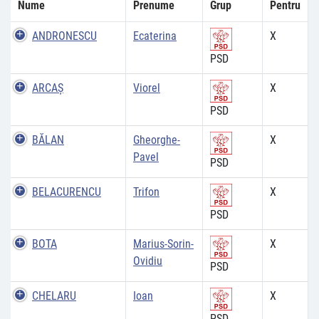
Nume
Prenume
Grup
Pentru
ANDRONESCU
Ecaterina
X
PSD
ARCAŞ
Viorel
X
PSD
BĂLAN
Gheorghe-
X
Pavel
PSD
BELACURENCU
Trifon
X
PSD
BOTA
Marius-Sorin-
X
Ovidiu
PSD
CHELARU
Ioan
X
PSD