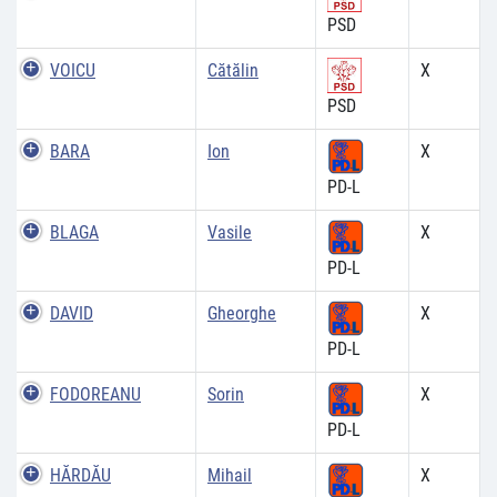
PSD
VOICU
Cătălin
X
PSD
BARA
Ion
X
PD-L
BLAGA
Vasile
X
PD-L
DAVID
Gheorghe
X
PD-L
FODOREANU
Sorin
X
PD-L
HĂRDĂU
Mihail
X