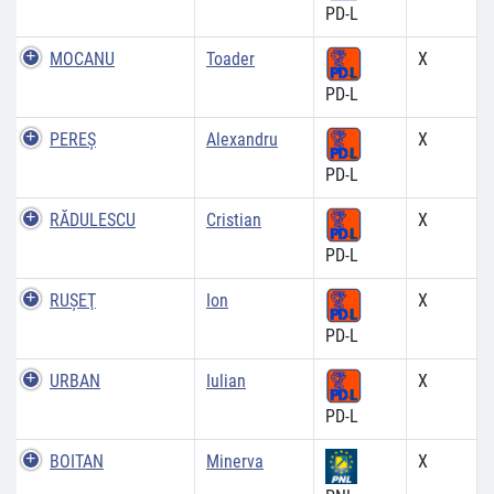
PD-L
MOCANU
Toader
X
PD-L
PEREŞ
Alexandru
X
PD-L
RĂDULESCU
Cristian
X
PD-L
RUŞEŢ
Ion
X
PD-L
URBAN
Iulian
X
PD-L
BOITAN
Minerva
X