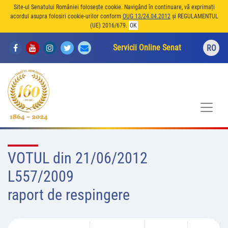
Site-ul Senatului României folosește cookie. Navigând în continuare, vă exprimați
acordul asupra folosiri cookie-urilor conform
OUG 13/24.04.2012
și REGULAMENTUL
(UE) 2016/679.
OK
Servicii Online Senat
RO
VOTUL din 21/06/2012
L557/2009
raport de respingere