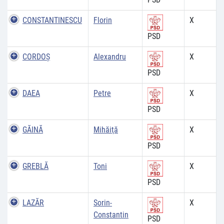
CONSTANTINESCU
Florin
X
PSD
CORDOŞ
Alexandru
X
PSD
DAEA
Petre
X
PSD
GĂINĂ
Mihăiţă
X
PSD
GREBLĂ
Toni
X
PSD
LAZĂR
Sorin-
X
Constantin
PSD