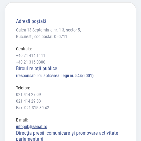
Adresă poştală
Calea 13 Septembrie nr. 1-3, sector 5,
Bucuresti, cod poștal: 050711
Centrala:
+40 21 414 1111
+40 21 316 0300
Biroul relaţii publice
(responsabil cu aplicarea Legii nr. 544/2001)
Telefon:
021 414 27 09
021 414 29 83
Fax: 021 315 89 42
E-mail:
infopub@senat.ro
Direcția presă, comunicare și promovare activitate
parlamentară