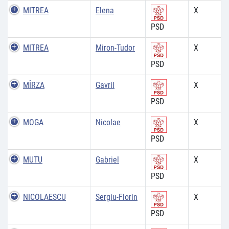
MITREA
Elena
X
PSD
MITREA
Miron-Tudor
X
PSD
MÎRZA
Gavril
X
PSD
MOGA
Nicolae
X
PSD
MUTU
Gabriel
X
PSD
NICOLAESCU
Sergiu-Florin
X
PSD