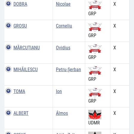
DOBRA
Nicolae
X
GRP
GROSU
Corneliu
X
GRP
MĂRCUŢIANU
Ovidius
X
GRP
MIHĂILESCU
Petru-Şerban
X
GRP
TOMA
Ion
X
GRP
ALBERT
Álmos
X
UDMR