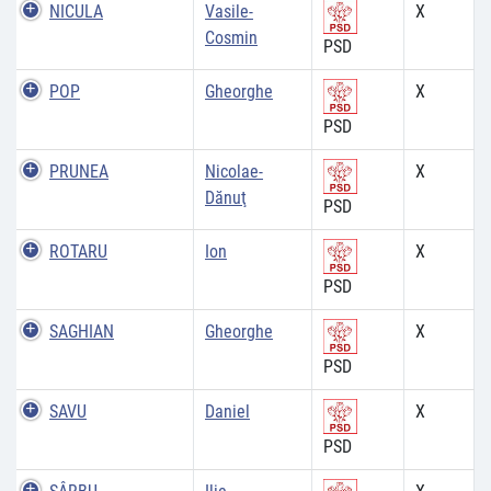
NICULA
Vasile-
X
Cosmin
PSD
POP
Gheorghe
X
PSD
PRUNEA
Nicolae-
X
Dănuţ
PSD
ROTARU
Ion
X
PSD
SAGHIAN
Gheorghe
X
PSD
SAVU
Daniel
X
PSD