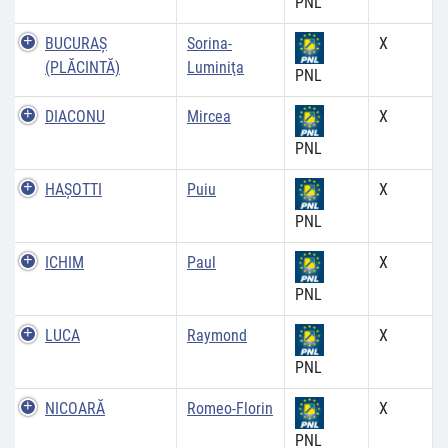
PNL
BUCURAȘ
Sorina-
X
(PLĂCINTĂ)
Luminiţa
PNL
DIACONU
Mircea
X
PNL
HAŞOTTI
Puiu
X
PNL
ICHIM
Paul
X
PNL
LUCA
Raymond
X
PNL
NICOARĂ
Romeo-Florin
X
PNL