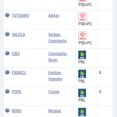
PSD+PC
ŢUŢUIANU
Adrian
PSD+PC
VALECA
Şerban-
Constantin
PSD+PC
CIBU
Constantin-
Sever
PNL
FRÂNCU
Emilian-
X
Valentin
PNL
POPA
Cornel
X
PNL
ROBU
Nicolae