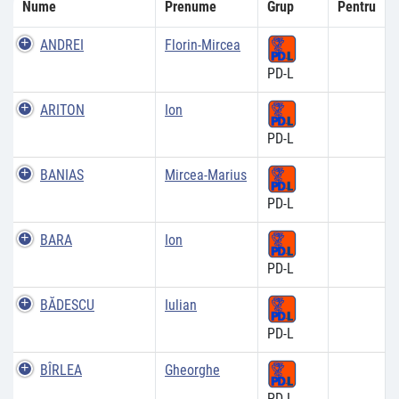
Nume
Prenume
Grup
Pentru
ANDREI
Florin-Mircea
PD-L
ARITON
Ion
PD-L
BANIAS
Mircea-Marius
PD-L
BARA
Ion
PD-L
BĂDESCU
Iulian
PD-L
BÎRLEA
Gheorghe
PD-L