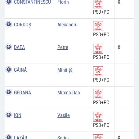
CONSTANTINESCU
Florin
X
PSD+PC
CORDOŞ
Alexandru
PSD+PC
DAEA
Petre
X
PSD+PC
GĂINĂ
Mihăiţă
PSD+PC
GEOANĂ
Mircea-Dan
PSD+PC
ION
Vasile
PSD+PC
LAZĂR
Sorin-
X