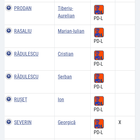
PRODAN
Tiberiu-
Aurelian
PD-L
RASALIU
Marian-Iulian
PD-L
RĂDULESCU
Cristian
PD-L
RĂDULESCU
Şerban
PD-L
RUŞEŢ
Ion
PD-L
SEVERIN
Georgică
X
PD-L