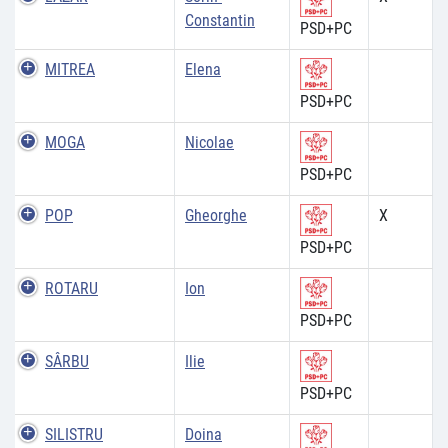
Constantin
PSD+PC
MITREA
Elena
PSD+PC
MOGA
Nicolae
PSD+PC
POP
Gheorghe
X
PSD+PC
ROTARU
Ion
PSD+PC
SÂRBU
Ilie
PSD+PC
SILISTRU
Doina