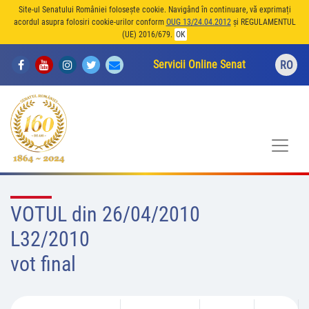
Site-ul Senatului României folosește cookie. Navigând în continuare, vă exprimați
acordul asupra folosiri cookie-urilor conform
OUG 13/24.04.2012
și REGULAMENTUL
(UE) 2016/679.
OK
Servicii Online Senat
RO
VOTUL din 26/04/2010
L32/2010
vot final