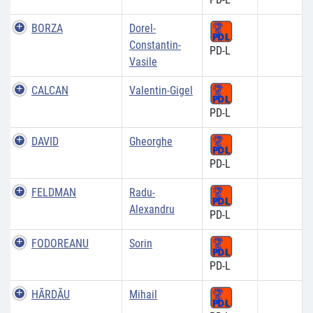
BORZA
Dorel-
Constantin-
PD-L
Vasile
CALCAN
Valentin-Gigel
PD-L
DAVID
Gheorghe
PD-L
FELDMAN
Radu-
Alexandru
PD-L
FODOREANU
Sorin
PD-L
HĂRDĂU
Mihail