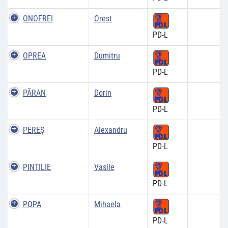
ONOFREI
Orest
PD-L
OPREA
Dumitru
PD-L
PĂRAN
Dorin
PD-L
PEREŞ
Alexandru
PD-L
PINTILIE
Vasile
PD-L
POPA
Mihaela
PD-L