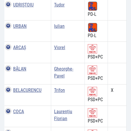
UDRIŞTOIU
Tudor
PD-L
URBAN
Iulian
PD-L
ARCAŞ
Viorel
PSD+PC
BĂLAN
Gheorghe-
Pavel
PSD+PC
BELACURENCU
Trifon
X
PSD+PC
COCA
Laurenţiu
Florian
PSD+PC