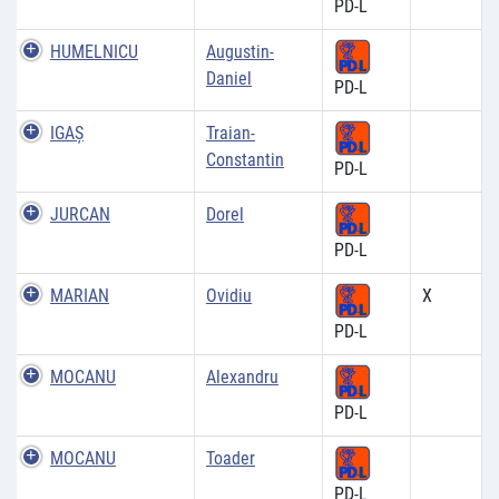
PD-L
HUMELNICU
Augustin-
Daniel
PD-L
IGAŞ
Traian-
Constantin
PD-L
JURCAN
Dorel
PD-L
MARIAN
Ovidiu
X
PD-L
MOCANU
Alexandru
PD-L
MOCANU
Toader
PD-L