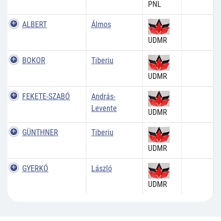
PNL
ALBERT
Álmos
UDMR
BOKOR
Tiberiu
UDMR
FEKETE-SZABÓ
András-
Levente
UDMR
GÜNTHNER
Tiberiu
UDMR
GYERKÓ
László
UDMR