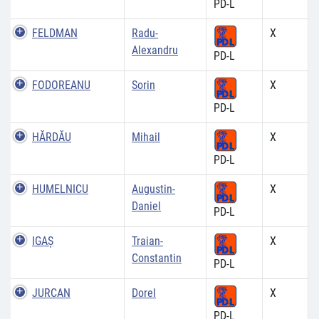
PD-L
FELDMAN
Radu-
X
Alexandru
PD-L
FODOREANU
Sorin
X
PD-L
HĂRDĂU
Mihail
X
PD-L
HUMELNICU
Augustin-
X
Daniel
PD-L
IGAŞ
Traian-
X
Constantin
PD-L
JURCAN
Dorel
X
PD-L