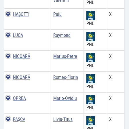
Valentin
PNL
HAŞOTTI
Puiu
X
PNL
LUCA
Raymond
X
PNL
NICOARĂ
Marius-Petre
X
PNL
NICOARĂ
Romeo-Florin
X
PNL
OPREA
Mario-Ovidiu
X
PNL
PAŞCA
Liviu-Titus
X
PNL