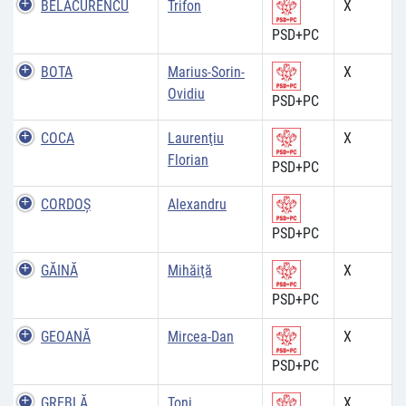
BELACURENCU
Trifon
X
PSD+PC
BOTA
Marius-Sorin-
X
Ovidiu
PSD+PC
COCA
Laurenţiu
X
Florian
PSD+PC
CORDOŞ
Alexandru
PSD+PC
GĂINĂ
Mihăiţă
X
PSD+PC
GEOANĂ
Mircea-Dan
X
PSD+PC
GREBLĂ
Toni
X