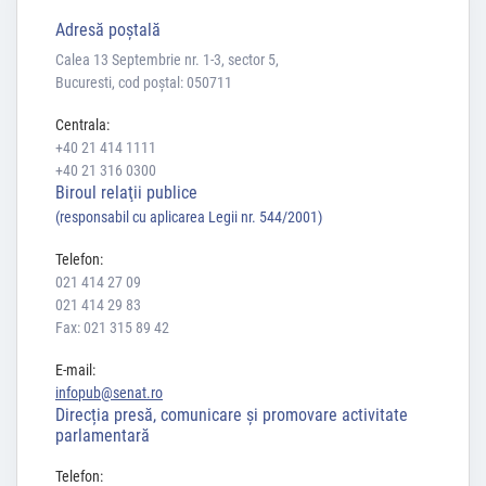
Adresă poştală
Calea 13 Septembrie nr. 1-3, sector 5,
Bucuresti, cod poștal: 050711
Centrala:
+40 21 414 1111
+40 21 316 0300
Biroul relaţii publice
(responsabil cu aplicarea Legii nr. 544/2001)
Telefon:
021 414 27 09
021 414 29 83
Fax: 021 315 89 42
E-mail:
infopub@senat.ro
Direcția presă, comunicare și promovare activitate
parlamentară
Telefon: