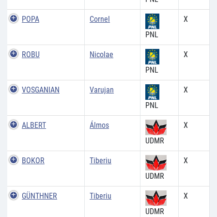
POPA
Cornel
X
PNL
ROBU
Nicolae
X
PNL
VOSGANIAN
Varujan
X
PNL
ALBERT
Álmos
X
UDMR
BOKOR
Tiberiu
X
UDMR
GÜNTHNER
Tiberiu
X
UDMR