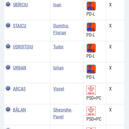
SBÎRCIU
Ioan
X
PD-L
STAICU
Dumitru-
X
Florian
PD-L
UDRIŞTOIU
Tudor
X
PD-L
URBAN
Iulian
X
PD-L
ARCAŞ
Viorel
X
PSD+PC
BĂLAN
Gheorghe-
X
Pavel
PSD+PC