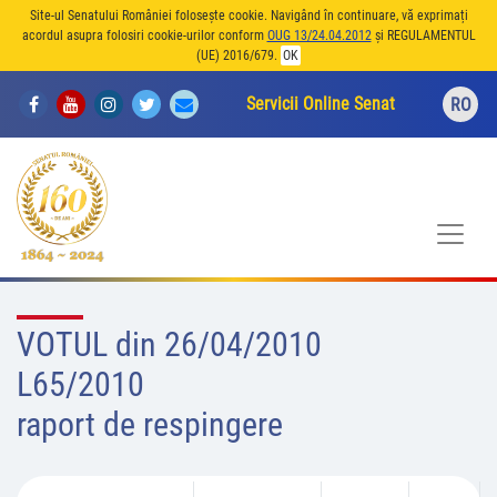
Site-ul Senatului României folosește cookie. Navigând în continuare, vă exprimați
acordul asupra folosiri cookie-urilor conform
OUG 13/24.04.2012
și REGULAMENTUL
(UE) 2016/679.
OK
Servicii Online Senat
RO
VOTUL din 26/04/2010
L65/2010
raport de respingere