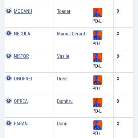
MOCANU
Toader
X
PD-L
NECULA
Marius-Gerard
X
PD-L
NISTOR
Vasile
X
PD-L
ONOFREI
Orest
X
PD-L
OPREA
Dumitru
X
PD-L
PĂRAN
Dorin
X
PD-L