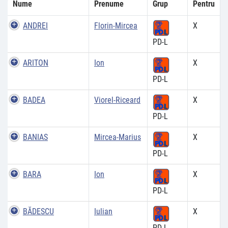
Nume
Prenume
Grup
Pentru
ANDREI
Florin-Mircea
X
PD-L
ARITON
Ion
X
PD-L
BADEA
Viorel-Riceard
X
PD-L
BANIAS
Mircea-Marius
X
PD-L
BARA
Ion
X
PD-L
BĂDESCU
Iulian
X
PD-L