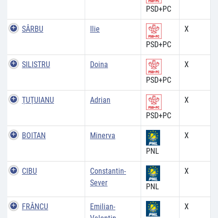
PSD+PC
SÂRBU
Ilie
X
PSD+PC
SILISTRU
Doina
X
PSD+PC
ŢUŢUIANU
Adrian
X
PSD+PC
BOITAN
Minerva
X
PNL
CIBU
Constantin-
X
Sever
PNL
FRÂNCU
Emilian-
X