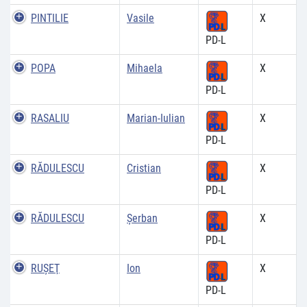
PINTILIE
Vasile
X
PD-L
POPA
Mihaela
X
PD-L
RASALIU
Marian-Iulian
X
PD-L
RĂDULESCU
Cristian
X
PD-L
RĂDULESCU
Şerban
X
PD-L
RUŞEŢ
Ion
X
PD-L