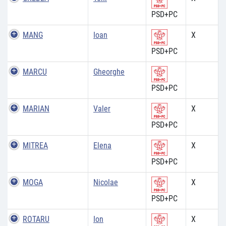
PSD+PC
MANG
Ioan
X
PSD+PC
MARCU
Gheorghe
PSD+PC
MARIAN
Valer
X
PSD+PC
MITREA
Elena
X
PSD+PC
MOGA
Nicolae
X
PSD+PC
ROTARU
Ion
X