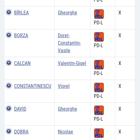
BÎRLEA
Gheorghe
X
PD-L
BORZA
Dorel-
X
Constantin-
PD-L
Vasile
CALCAN
Valentin-Gigel
X
PD-L
CONSTANTINESCU
Viorel
X
PD-L
DAVID
Gheorghe
X
PD-L
DOBRA
Nicolae
X