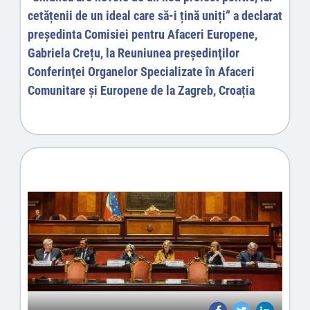
cetățenii de un ideal care să-i țină uniți” a declarat
președinta Comisiei pentru Afaceri Europene,
Gabriela Crețu, la Reuniunea preşedinţilor
Conferinţei Organelor Specializate în Afaceri
Comunitare şi Europene de la Zagreb, Croația