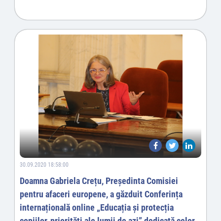
30.09.2020 18:58:00
Doamna Gabriela Crețu, Președinta Comisiei
pentru afaceri europene, a găzduit Conferința
internațională online „Educația și protecția
copiilor, priorități ale lumii de azi” dedicată celor