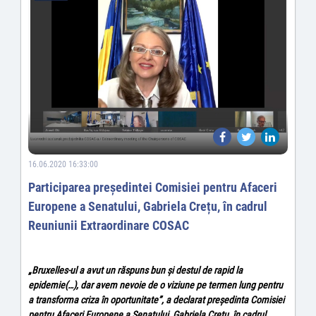
16.06.2020 16:33:00
Participarea președintei Comisiei pentru Afaceri
Europene a Senatului, Gabriela Crețu, în cadrul
Reuniunii Extraordinare COSAC
„Bruxelles-ul a avut un răspuns bun și destul de rapid la
epidemie(…), dar avem nevoie de o viziune pe termen lung pentru
a transforma criza în oportunitate”, a declarat președinta Comisiei
pentru Afaceri Europene a Senatului, Gabriela Crețu, în cadrul