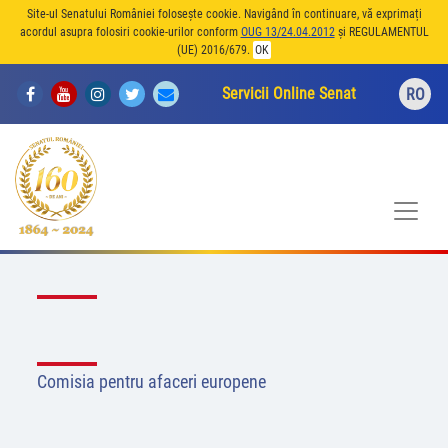
Site-ul Senatului României folosește cookie. Navigând în continuare, vă exprimați
acordul asupra folosiri cookie-urilor conform
OUG 13/24.04.2012
și REGULAMENTUL
(UE) 2016/679.
OK
Servicii Online Senat
RO
Comisia pentru afaceri europene