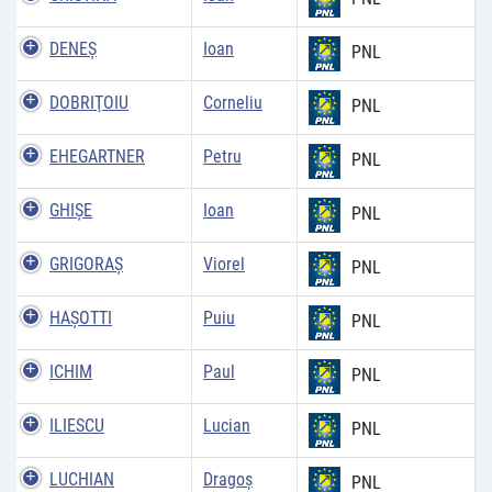
DENEŞ
Ioan
PNL
DOBRIŢOIU
Corneliu
PNL
EHEGARTNER
Petru
PNL
GHIŞE
Ioan
PNL
GRIGORAŞ
Viorel
PNL
HAŞOTTI
Puiu
PNL
ICHIM
Paul
PNL
ILIESCU
Lucian
PNL
LUCHIAN
Dragoş
PNL