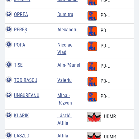
PD-L
OPREA
Dumitru
PD-L
PEREŞ
Alexandru
PD-L
POPA
Nicolae
PD-L
Vlad
TIŞE
Alin-Păunel
PD-L
TODIRAŞCU
Valeriu
PD-L
UNGUREANU
Mihai-
PD-L
Răzvan
KLÁRIK
László-
UDMR
Attila
LÁSZLÓ
Attila
UDMR