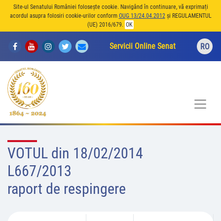
Site-ul Senatului României folosește cookie. Navigând în continuare, vă exprimați
acordul asupra folosiri cookie-urilor conform
OUG 13/24.04.2012
și REGULAMENTUL
(UE) 2016/679.
OK
Servicii Online Senat
RO
VOTUL din 18/02/2014
L667/2013
raport de respingere