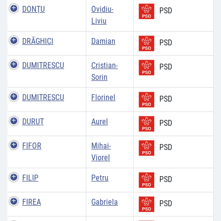
DONŢU
Ovidiu-
PSD
Liviu
DRĂGHICI
Damian
PSD
DUMITRESCU
Cristian-
PSD
Sorin
DUMITRESCU
Florinel
PSD
DURUŢ
Aurel
PSD
FIFOR
Mihai-
PSD
Viorel
FILIP
Petru
PSD
FIREA
Gabriela
PSD