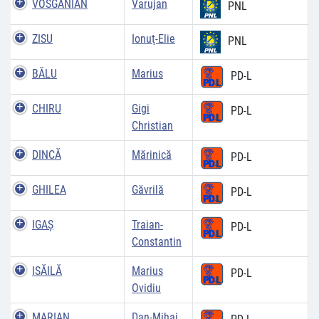
VOSGANIAN
Varujan
PNL
ZISU
Ionuţ-Elie
PNL
BĂLU
Marius
PD-L
CHIRU
Gigi
PD-L
Christian
DINCĂ
Mărinică
PD-L
GHILEA
Găvrilă
PD-L
IGAŞ
Traian-
PD-L
Constantin
ISĂILĂ
Marius
PD-L
Ovidiu
MARIAN
Dan-Mihai