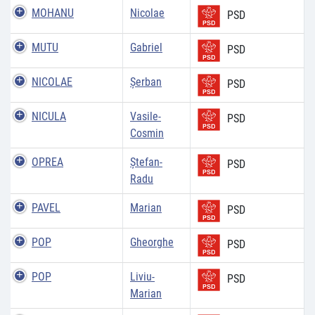
MOHANU
Nicolae
PSD
MUTU
Gabriel
PSD
NICOLAE
Şerban
PSD
NICULA
Vasile-
PSD
Cosmin
OPREA
Ştefan-
PSD
Radu
PAVEL
Marian
PSD
POP
Gheorghe
PSD
POP
Liviu-
PSD
Marian