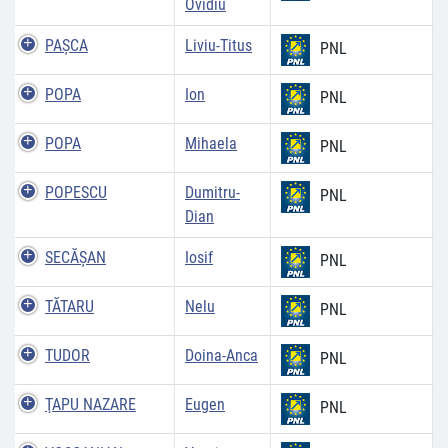
Ovidiu
PAŞCA
Liviu-Titus
PNL
POPA
Ion
PNL
POPA
Mihaela
PNL
POPESCU
Dumitru-
PNL
Dian
SECĂŞAN
Iosif
PNL
TĂTARU
Nelu
PNL
TUDOR
Doina-Anca
PNL
ŢAPU NAZARE
Eugen
PNL