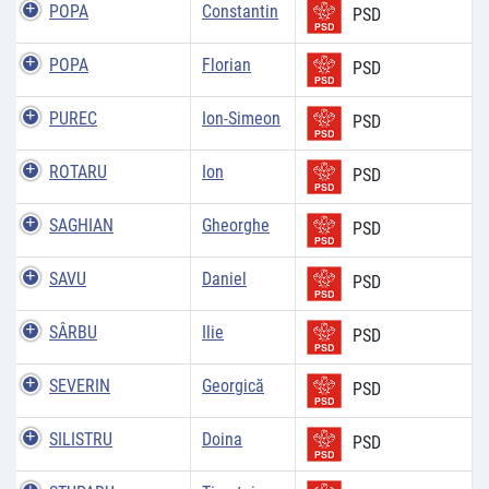
POPA
Constantin
PSD
POPA
Florian
PSD
PUREC
Ion-Simeon
PSD
ROTARU
Ion
PSD
SAGHIAN
Gheorghe
PSD
SAVU
Daniel
PSD
SÂRBU
Ilie
PSD
SEVERIN
Georgică
PSD
SILISTRU
Doina
PSD