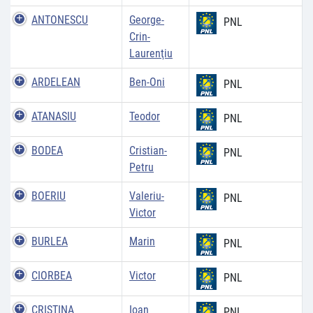
ANTONESCU
George-
PNL
Crin-
Laurenţiu
ARDELEAN
Ben-Oni
PNL
ATANASIU
Teodor
PNL
BODEA
Cristian-
PNL
Petru
BOERIU
Valeriu-
PNL
Victor
BURLEA
Marin
PNL
CIORBEA
Victor
PNL
CRISTINA
Ioan
PNL