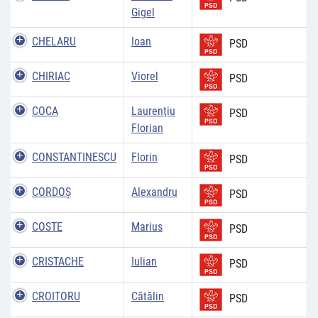
Gigel
CHELARU
Ioan
PSD
CHIRIAC
Viorel
PSD
COCA
Laurenţiu
PSD
Florian
CONSTANTINESCU
Florin
PSD
CORDOŞ
Alexandru
PSD
COSTE
Marius
PSD
CRISTACHE
Iulian
PSD
CROITORU
Cătălin
PSD