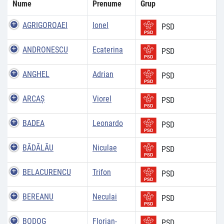
Nume
Prenume
Grup
AGRIGOROAEI
Ionel
PSD
ANDRONESCU
Ecaterina
PSD
ANGHEL
Adrian
PSD
ARCAŞ
Viorel
PSD
BADEA
Leonardo
PSD
BĂDĂLĂU
Niculae
PSD
BELACURENCU
Trifon
PSD
BEREANU
Neculai
PSD
BODOG
Florian-
PSD