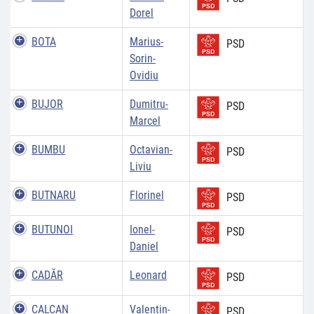
Dorel
BOTA
Marius-
PSD
Sorin-
Ovidiu
BUJOR
Dumitru-
PSD
Marcel
BUMBU
Octavian-
PSD
Liviu
BUTNARU
Florinel
PSD
BUTUNOI
Ionel-
PSD
Daniel
CADĂR
Leonard
PSD
CALCAN
Valentin-
PSD