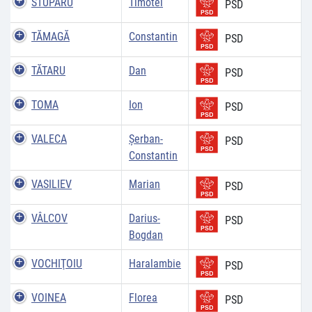
STUPARU
Timotei
PSD
TĂMAGĂ
Constantin
PSD
TĂTARU
Dan
PSD
TOMA
Ion
PSD
VALECA
Şerban-
PSD
Constantin
VASILIEV
Marian
PSD
VÂLCOV
Darius-
PSD
Bogdan
VOCHIŢOIU
Haralambie
PSD
VOINEA
Florea
PSD