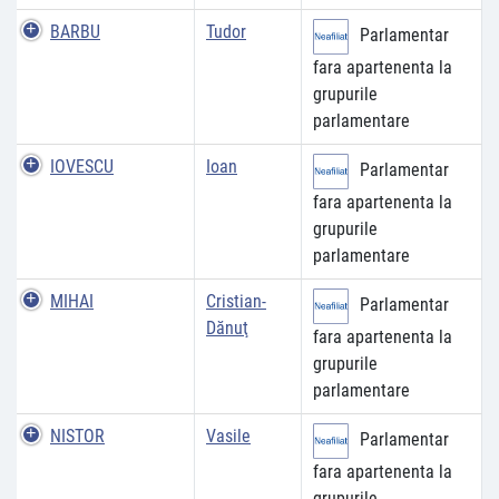
BARBU
Tudor
Parlamentar
fara apartenenta la
grupurile
parlamentare
IOVESCU
Ioan
Parlamentar
fara apartenenta la
grupurile
parlamentare
MIHAI
Cristian-
Parlamentar
Dănuţ
fara apartenenta la
grupurile
parlamentare
NISTOR
Vasile
Parlamentar
fara apartenenta la
grupurile