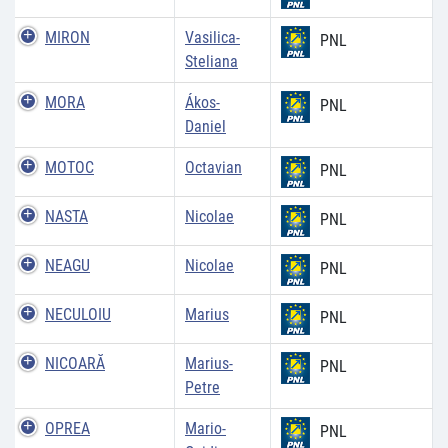
MIRON
Vasilica-
PNL
Steliana
MORA
Ákos-
PNL
Daniel
MOTOC
Octavian
PNL
NASTA
Nicolae
PNL
NEAGU
Nicolae
PNL
NECULOIU
Marius
PNL
NICOARĂ
Marius-
PNL
Petre
OPREA
Mario-
PNL