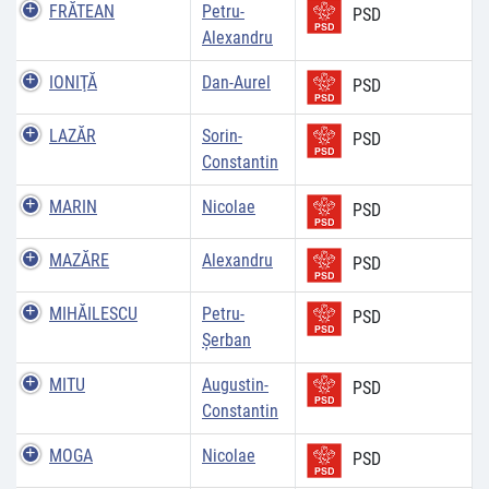
FRĂTEAN
Petru-
PSD
Alexandru
IONIŢĂ
Dan-Aurel
PSD
LAZĂR
Sorin-
PSD
Constantin
MARIN
Nicolae
PSD
MAZĂRE
Alexandru
PSD
MIHĂILESCU
Petru-
PSD
Şerban
MITU
Augustin-
PSD
Constantin
MOGA
Nicolae
PSD