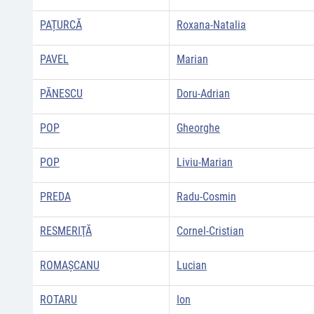
PAȚURCĂ
Roxana-Natalia
PAVEL
Marian
PĂNESCU
Doru-Adrian
POP
Gheorghe
POP
Liviu-Marian
PREDA
Radu-Cosmin
RESMERIŢĂ
Cornel-Cristian
ROMAȘCANU
Lucian
ROTARU
Ion