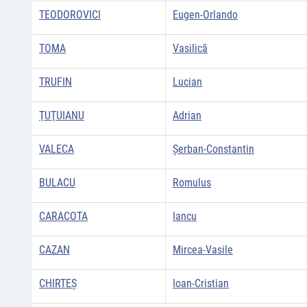
TEODOROVICI
Eugen-Orlando
TOMA
Vasilică
TRUFIN
Lucian
ŢUŢUIANU
Adrian
VALECA
Şerban-Constantin
BULACU
Romulus
CARACOTA
Iancu
CAZAN
Mircea-Vasile
CHIRTEŞ
Ioan-Cristian