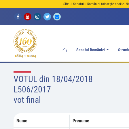
Site-ul Senatului României folosește cookie. N
Senatul României
Struct
VOTUL din 18/04/2018
L506/2017
vot final
Nume
Prenume