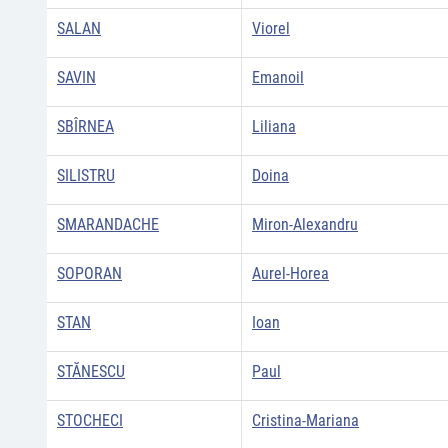
SALAN
Viorel
SAVIN
Emanoil
SBÎRNEA
Liliana
SILISTRU
Doina
SMARANDACHE
Miron-Alexandru
SOPORAN
Aurel-Horea
STAN
Ioan
STĂNESCU
Paul
STOCHECI
Cristina-Mariana