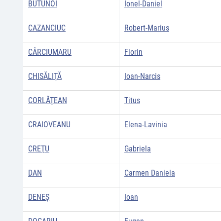
BUTUNOI
Ionel-Daniel
CAZANCIUC
Robert-Marius
CÂRCIUMARU
Florin
CHISĂLIŢĂ
Ioan-Narcis
CORLĂŢEAN
Titus
CRAIOVEANU
Elena-Lavinia
CREŢU
Gabriela
DAN
Carmen Daniela
DENEŞ
Ioan