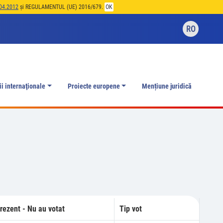
04.2012
și REGULAMENTUL (UE) 2016/679.
OK
RO
ii internaţionale
Proiecte europene
Mențiune juridică
rezent - Nu au votat
Tip vot