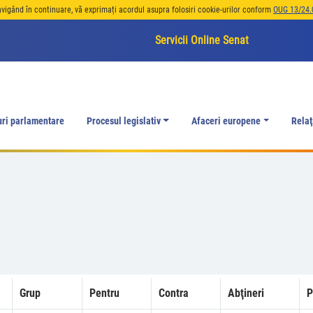
avigând în continuare, vă exprimați acordul asupra folosiri cookie-urilor conform
OUG 13/24.
Servicii Online Senat
uri parlamentare
Procesul legislativ
Afaceri europene
Relaţ
Grup
Pentru
Contra
Abţineri
P