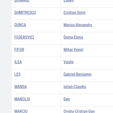
DOGARIU
Eugen
DUMITRESCU
Cristian-Sorin
DUNCA
Marius-Alexandru
FEDEROVICI
Doina-Elena
FIFOR
Mihai-Viorel
ILEA
Vasile
LEȘ
Gabriel-Beniamin
MANDA
Iulian-Claudiu
MANOLIU
Dan
MARCIU
Ovidiu-Cristian-Dan