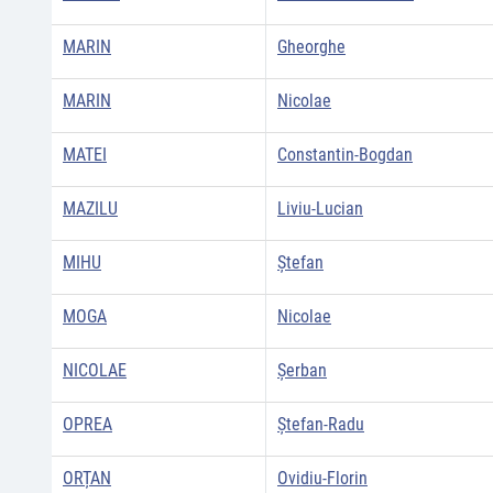
MARIN
Gheorghe
MARIN
Nicolae
MATEI
Constantin-Bogdan
MAZILU
Liviu-Lucian
MIHU
Ștefan
MOGA
Nicolae
NICOLAE
Şerban
OPREA
Ştefan-Radu
ORȚAN
Ovidiu-Florin