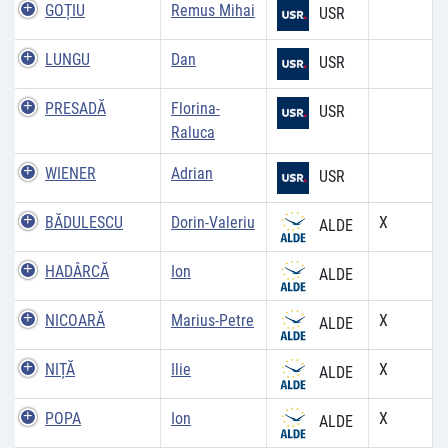
GOȚIU
Remus Mihai
USR
LUNGU
Dan
USR
PRESADĂ
Florina-
USR
Raluca
WIENER
Adrian
USR
BĂDULESCU
Dorin-Valeriu
X
ALDE
HADÂRCĂ
Ion
ALDE
NICOARĂ
Marius-Petre
X
ALDE
NIȚĂ
Ilie
X
ALDE
POPA
Ion
X
ALDE