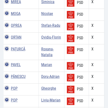
MIREA
Siminica
X
PSD
MOGA
Nicolae
PSD
OPREA
Ştefan-Radu
X
PSD
ORȚAN
Ovidiu-Florin
X
PSD
PAȚURCĂ
Roxana-
X
PSD
Natalia
PAVEL
Marian
X
PSD
PĂNESCU
Doru-Adrian
X
PSD
POP
Gheorghe
X
PSD
POP
Liviu-Marian
X
PSD