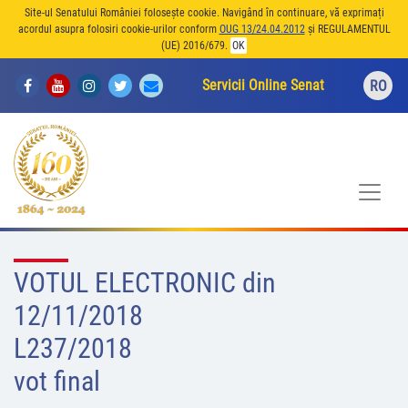
Site-ul Senatului României folosește cookie. Navigând în continuare, vă exprimați
acordul asupra folosiri cookie-urilor conform
OUG 13/24.04.2012
și REGULAMENTUL
(UE) 2016/679.
OK
Servicii Online Senat
RO
VOTUL ELECTRONIC din
12/11/2018
L237/2018
vot final