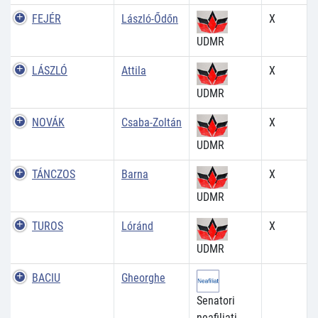
FEJÉR
László-Ődőn
X
UDMR
LÁSZLÓ
Attila
X
UDMR
NOVÁK
Csaba-Zoltán
X
UDMR
TÁNCZOS
Barna
X
UDMR
TUROS
Lóránd
X
UDMR
BACIU
Gheorghe
Senatori
neafiliați