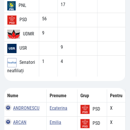
17
PNL
56
PSD
9
UDMR
9
USR
1
4
Senatori
neafiliați
Nume
Prenume
Grup
Pentru
ANDRONESCU
Ecaterina
X
PSD
ARCAN
Emilia
X
PSD