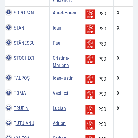
Alexandru
SOPORAN
Aurel-Horea
X
PSD
STAN
Ioan
X
PSD
STĂNESCU
Paul
PSD
STOCHECI
Cristina-
X
PSD
Mariana
TALPOȘ
Ioan-Iustin
X
PSD
TOMA
Vasilică
X
PSD
TRUFIN
Lucian
X
PSD
ŢUŢUIANU
Adrian
PSD