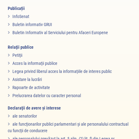
Publicații
InfoSenat
Buletin informativ GRUI
Buletin Informativ al Serviciului pentru Afaceri Europene
Relaţii publice
Petiţii
Acces la informaţii publice
Legea privind liberul acces la informaţiile de interes public
Asistare la lucrări
Rapoarte de activitate
Prelucrarea datelor cu caracter personal
Declaraţii de avere şi interese
ale senatorilor
ale funcţionarilor publici parlamentari şi ale personalului contractual
cu funcţii de conducere
ale personalului prevăzut la art. 5 alin. (2) lit. f) din Legea nr.