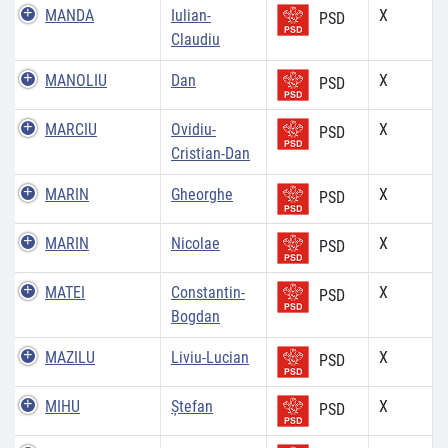
MANDA
Iulian-
X
PSD
Claudiu
MANOLIU
Dan
X
PSD
MARCIU
Ovidiu-
X
PSD
Cristian-Dan
MARIN
Gheorghe
X
PSD
MARIN
Nicolae
X
PSD
MATEI
Constantin-
X
PSD
Bogdan
MAZILU
Liviu-Lucian
X
PSD
MIHU
Ștefan
X
PSD