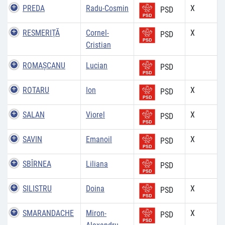
PREDA
Radu-Cosmin
X
PSD
RESMERIŢĂ
Cornel-
X
PSD
Cristian
ROMAȘCANU
Lucian
PSD
ROTARU
Ion
X
PSD
SALAN
Viorel
X
PSD
SAVIN
Emanoil
X
PSD
SBÎRNEA
Liliana
PSD
SILISTRU
Doina
X
PSD
SMARANDACHE
Miron-
X
PSD