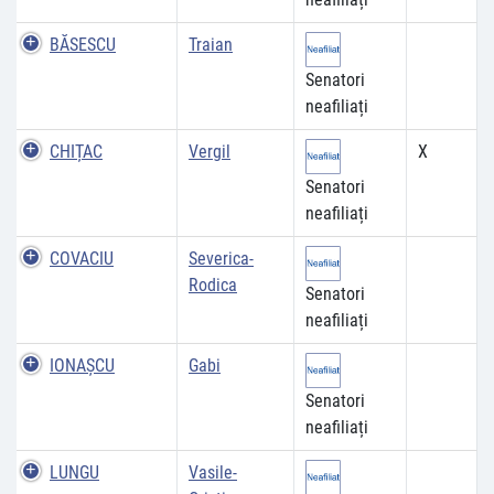
BĂSESCU
Traian
Senatori
neafiliați
CHIȚAC
Vergil
X
Senatori
neafiliați
COVACIU
Severica-
Rodica
Senatori
neafiliați
IONAȘCU
Gabi
Senatori
neafiliați
LUNGU
Vasile-