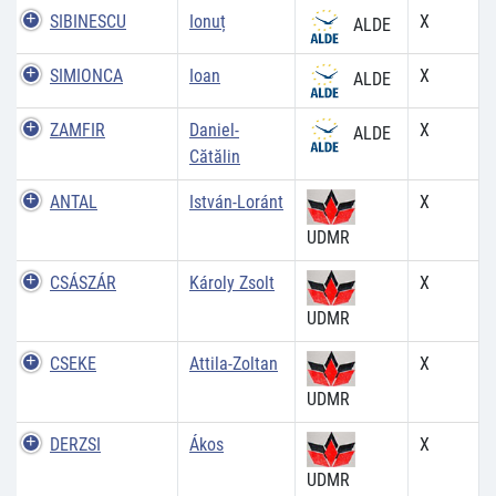
SIBINESCU
Ionuț
X
ALDE
SIMIONCA
Ioan
X
ALDE
ZAMFIR
Daniel-
X
ALDE
Cătălin
ANTAL
István-Loránt
X
UDMR
CSÁSZÁR
Károly Zsolt
X
UDMR
CSEKE
Attila-Zoltan
X
UDMR
DERZSI
Ákos
X
UDMR