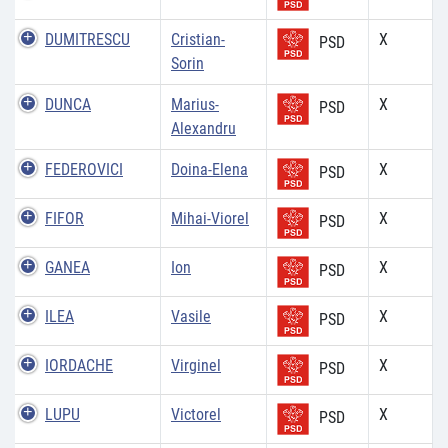
DUMITRESCU
Cristian-
X
PSD
Sorin
DUNCA
Marius-
X
PSD
Alexandru
FEDEROVICI
Doina-Elena
X
PSD
FIFOR
Mihai-Viorel
X
PSD
GANEA
Ion
X
PSD
ILEA
Vasile
X
PSD
IORDACHE
Virginel
X
PSD
LUPU
Victorel
X
PSD