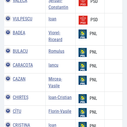
VALECA
Şerban-
PSD
Constantin
VULPESCU
Ioan
PSD
BADEA
Viorel-
PNL
Riceard
BULACU
Romulus
PNL
CARACOTA
Iancu
PNL
CAZAN
Mircea-
PNL
Vasile
CHIRTEŞ
Ioan-Cristian
PNL
CÎȚU
Florin-Vasile
PNL
CRISTINA
Ioan
PNL