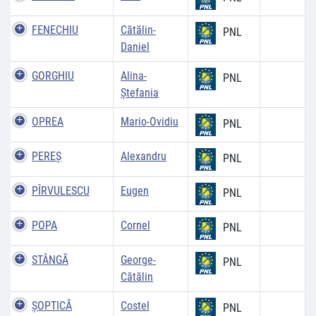
FENECHIU
Cătălin-
PNL
Daniel
GORGHIU
Alina-
PNL
Ştefania
OPREA
Mario-Ovidiu
PNL
PEREŞ
Alexandru
PNL
PÎRVULESCU
Eugen
PNL
POPA
Cornel
PNL
STÂNGĂ
George-
PNL
Cătălin
ŞOPTICĂ
Costel
PNL