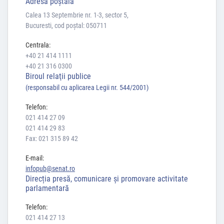
Adresă poştală
Calea 13 Septembrie nr. 1-3, sector 5,
Bucuresti, cod poștal: 050711
Centrala:
+40 21 414 1111
+40 21 316 0300
Biroul relaţii publice
(responsabil cu aplicarea Legii nr. 544/2001)
Telefon:
021 414 27 09
021 414 29 83
Fax: 021 315 89 42
E-mail:
infopub@senat.ro
Direcția presă, comunicare și promovare activitate
parlamentară
Telefon:
021 414 27 13