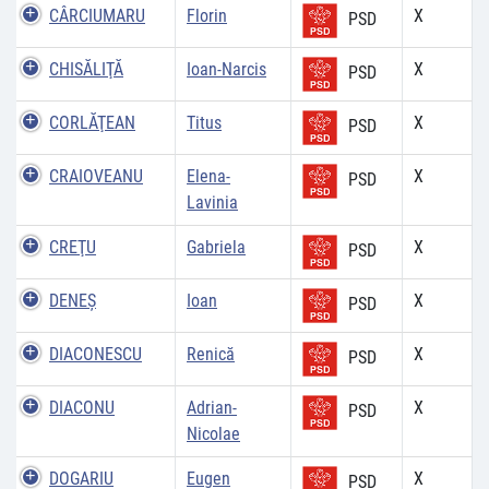
CÂRCIUMARU
Florin
X
PSD
CHISĂLIŢĂ
Ioan-Narcis
X
PSD
CORLĂŢEAN
Titus
X
PSD
CRAIOVEANU
Elena-
X
PSD
Lavinia
CREŢU
Gabriela
X
PSD
DENEŞ
Ioan
X
PSD
DIACONESCU
Renică
X
PSD
DIACONU
Adrian-
X
PSD
Nicolae
DOGARIU
Eugen
X
PSD