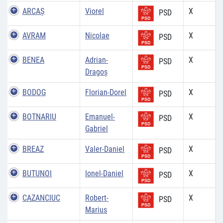
ARCAŞ
Viorel
X
PSD
AVRAM
Nicolae
X
PSD
BENEA
Adrian-
X
PSD
Dragoș
BODOG
Florian-Dorel
X
PSD
BOTNARIU
Emanuel-
X
PSD
Gabriel
BREAZ
Valer-Daniel
X
PSD
BUTUNOI
Ionel-Daniel
X
PSD
CAZANCIUC
Robert-
X
PSD
Marius