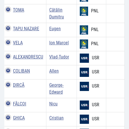
TOMA
Cătălin
PNL
Dumitru
ŢAPU NAZARE
Eugen
PNL
VELA
Ion Marcel
PNL
ALEXANDRESCU
Vlad-Tudor
USR
COLIBAN
Allen
USR
DIRCĂ
George-
USR
Edward
FĂLCOI
Nicu
USR
GHICA
Cristian
USR